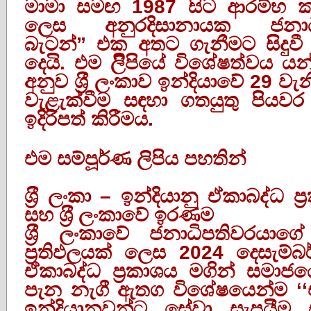
මාමා සමඟ 1987 සිට ආරම්භ කළ ක
ලෙස අනුරදිසානායක ජනාධි
බැටන්”‍ එක අතට ගැනීමට සිදුව
දෙයි. එම ලිිපියේ විශේෂත්වය යන
අනුව ශ‍්‍රී ලංකාව ඉන්දියාවේ 29 වැන
වැළැක්වීම සඳහා ගතයුතු පියවර
ඉදිරිපත් කිරීමය.
එම සම්පූර්ණ ලිපිය පහතින්
ශ‍්‍රී ලංකා – ඉන්දියානු ඒකාබද්ධ ප
සහ ශ‍්‍රී ලංකාවේ ඉරණම
ශ‍්‍රී ලංකාවේ ජනාධිපතිවරයාගේ ඉන්දියානු සංචාරයේ ප‍්‍රතිඵලයක් ලෙස 2024 දෙසැම්බර් 16 දින නිකුත් කළ ඒකාබද්ධ ප‍්‍රකාශය මගින් සමාජයේ යම් ආන්දෝලනයක් පැන නැගී ඇතග විශේෂයෙන්ම ‘‘එට්කා’’ ගිවිසුම හෙවත් ඉන්දියානුවන්ට සේවා සැපයීම සහ රැකියා සඳහා ශ‍්‍රී ලංකාවට ඇතුල්වීම සඳහා ඉඩ සලසන ගිවිසුම පිළිබඳ සංවාදය නැවත කරළියට පැමිණ ඇත. එදා 2008 දී එම ගිවිසුමට අදාළ ප‍්‍රතිපාදන ‘‘සීපා’’ CEPA) නමින් ඉදිරිපත් වූ අවස්ථාවේ සිට ලෝක වෙළඳ සංවිධානයේ (GATS) ගිවිසුම එනම් ජාත්‍යන්තර ගිවිසුමක් යටතට පත්වන සේවා වෙළඳාමට අදාළ ගිවිසුම් ඉන්දියාව සමග අත්සන් කිරීමට එරෙහිව ශ‍්‍රී ලංකාවේ වෘත්තික සංවිධාන විසින් ප‍්‍රබල විරෝධතා දියත් කරනු ලැබුණි. මහින්ද රාජපක්ෂ පාලනය තුළ ඉන්දියාවේ අගමැති මන්මෝහන් සිංග් මහතා අදාළ ගිවිසුමට අත්සන් කිරීම සඳහා ශ‍්‍රී ලංකාවට පැමිණියද එම විරෝධතා නිසා ඔහුට හිස් අතින් ආපසු යෑමට සිදුවිය.එම අවස්ථාවේදී අරලියගහ මන්දිරය අබියස විරෝධතාවක් පවත්වන ලෙස මහින්ද රාජපක්ෂ ජනාධිපතිවරයා විසින් යම් වෘත්තික සංවිධාන වලින් ඉල්ලීමක් කළ බව යම් පාර්ශ්ව අතර තවදුරටත් රහසක් නොවේ. ඒ අනුව එම විරෝධතා යොදා ගනිමින් අදාල ගිවිසුම අත්සන් නොකර සිටීමට මහින්ද රාජපක්ෂ ජනාධිපතිවරයා සමත් විය. කෙසේවෙතත් අනුර දිසානායක මහතා එකඟ වූ ඒකාබද්ධ ප‍්‍රකාශය මගින් ඉන්දියාවේ විදුලි පද්ධතිය, ශ‍්‍රී ලංකාවේ විදුලි පද්ධතිය සමග ඒකාබද්ධ කිරීම සහ ඛනිජ තෙල් සෘජුව සැපයීම සඳහා මුහුද යටින් විදුලි කේබලයක් සහ තෙල් නලයක් එලීම සඳහා එකඟ වීම තුළ බංගලාදේශයට සිදු වූ විපත ශ‍්‍රී ලංකාවට සිදුවේදැයි යන්න පිළිබඳව ද සමාජයේ සංවාදයක් පැන නැගී ඇත. ඉන්දියාවේ අගමැතිවරයා ඒකාබද්ධ ප‍්‍රකාශය මගින් පමණක් නොව තම විශේෂ කතාව හෙවත් ප‍්‍රකාශය මගින්ද එම උවමනාව අවධාරණය කර ඇත. අනුර දිසානායක ජනාධිපතිවරයා තම කතාව මගින් ඒ පිළිබඳව අවධාරණය නොකිරීමට පරිස්සම් වී ඇතත් ඒ මගින් ඊට වඩා බරපතළ කාරණා සඳහා එකඟතාවය ප‍්‍රකාශ කර ඇත. උදාහරණයක් ලෙස ඉන්දියාව සමග ආරක්ෂක සහයෝගීතා ගිවිසුමක් අත්සන් කිරීම සඳහා වන උවමනාව ප‍්‍රකාශයට පත් කර ඇත. කෙසේ වෙතත් බලශක්ති පද්ධතිය ඒකාබද්ධකරනය මගින් බංගලාදේශයට සිදු කළ ආකාරයට ශ‍්‍රී ලංකාවේ විදුලි පහන් නිවා දැමීමේ ‘ස්විචය’ ඉන්දියාව විසින් පාලනය කිරීම බරපතල කරුණක් ලෙස මහජන අවධාරණයට ලක් වී ඇත. නමුත් ඉන්දියාවේ අගමැතිවරයා සහ රනිල් වික‍්‍රමසිංහ ජනාධිපතිවරයා විසින් 2023 ජුලි 21 වැනිදා එකඟ වූ ඉන් පසුව ජනාධිපති අනුර දිසානායක මහතා 2024 දෙසැම්බර් 16 දින එකකතාවය ප‍්‍රකාශ කළ ඒකාබද්ධ ප‍්‍රකාශ වල යටි අරමුණු සහ ඒ මඟින් සමස්තයක් ලෙස ශ‍්‍රී ලංකාවට අත්වන ඉරණම පිළිබඳව සමාජයේ ගැඹුරු සංවාදයක් පැන නැගී නැත. කෙසේ වෙතත් මෙවර අනුර දිසානායක මහතා එකඟ වූ ඒකාබද්ධ ප‍්‍රකාශය ඉතා පැහැදිලිව රනිල් වික‍්‍රමසිංහ මහතා ඇති කරගත් එකඟතාවයේ තර්කානුකූල දිගුවක් බව පැහැදිලිව දැක ගත හැක. රනිල් වික‍්‍රමසිංහ මහතා ඉන්දියාවට ගොස් රහසිගතව එකඟ වූ ඒකාබද්ධ ප‍්‍රකාශයේ අඩංගු කරුණු ඉන්දියාවේ විදේශ අමාත්‍යාංශය විසින් එළිදරව් කරන තෙක් ශ‍්‍රී ලංකාවේ පාර්ලිමේන්තුව හෝ අමාත්‍ය මණ්ඩලය දැන නොසිටි බව ඉතා පැහැදිලිය. එසේම එම වකවානුවේදී ඒ පිළිබඳව අද මෙන් සමාජයේ ප‍්‍රශ්න කිරීමක් සිදුවූයේද නැත. නමුත් කරුණු 5ක් යටතේ ගොනු කර තිබූ එම එකඟතාවය පිටු දෙකකින් සමන්විත වූවද ඉතා කෙටියෙන් සහ නිශ්චිත අවධාරණය සහිතව ඉන්දියානු උවමනාවන් ඉදිරිපත් කර තිබුණි. ඒ මගින් ඒකාබද්ධ කරන උපාංග 5ක් මගින් ශ‍්‍රී ලංකාවේ ආර්ථිකය ඉන්දියාවේ ආර්ථිකය සමඟ ඒකාබද්ධ කළ යුතු බව අවධාරණය කෙරිණි. කෙසේ වෙතත් එදා ජාතික බලවේග විසින් ප‍්‍රකාශයට පත් කරනු ලැබුවේ එම ක‍්‍රියාවලිය අවසානයේදී ශ‍්‍රී ලංකාව ඉන්දියාවේ 29 වැනි ප‍්‍රාන්තය බවට පත්වන බවය. මෙවර අනුර දිසානායක ජනාධිපතිවරයා එකඟ වූ ප‍්‍රකාශය රනිල් වික‍්‍රමසිංහ මහතා එකඟ වූ ප‍්‍රකාශයට වඩා දීර්ඝ එකකි. පිටු හතරකින් සමන්විත එම ලේඛනය මගින් කරුණු 34 ක් අවධාරණයට ලක්වී ඇත. එම ප‍්‍රකාශය තුළ රටවල් දෙක අතර දේශපාලන සංවාදය, ආර්ථික සහයෝගීතාවය රාජ්‍ය නිලධාරීන් පුහුණු කිරීම, ණය ප‍්‍රතිව්‍යුහගතකරණය, ආර්ථික ඒකාබද්ධකරනය, බලශක්ති සංවර්ධනය, ඩිජිටල්කරණය ඇතුළත්ව රනිල් වික‍්‍රමසිංහ මහතා එකඟ වූ පස්වැදෑරුම් ආර්ථික ඒකාබද්ධ කරන උපාංග සියල්ලට එකඟතාවය ප‍්‍රකාශ වී ඇත. නමුත් 13වැනි සංශෝධනය සම්පූර්ණයෙන්ම බලාත්මක කිරීම සහ පළාත් සභා මැතිවරණය පැවැත්වීම මගින් දෙමළ ජනතාවගේ අපේක්ෂා ඉටු කළ යුතු බවට ඉන්දියානු අගමැතිවරයා විසින් සිදුකළ අයුතු බලපෑම ඒකාබද්ධ ප‍්‍රකාශයට ඇතුළත් කර නැත. එදා රනිල් වික‍්‍රමසිංහ ජනාධිපතිවරයා තම ප‍්‍රකාශය මගින් එම උවමනාවට එකඟතාවය ප‍්‍රකාශ කළද අනුර දිසානායක මහතා ඊට අදාළව තම කතාව තුළ එකඟතාවයක් ප‍්‍රකාශ නොකිරීමට පරිස්සම් වී ඇත. ඊට හේතුව තම පක්ෂයේ අතීත උරුමය එම කරුණු මත ගොඩනැගී ඇති බැවින් සහ 13 බලාත්මක කිරීමට එරෙහිව මහා සංඝරත්නය ඇතුළු සමාජයේ බරපතළ විරෝධයක් පැවතීම විය හැක.නමුත් අනුර දිසානායක මහතා එදා රනිල් වික‍්‍රමසිංහ මහතා එකඟ වූ සියල්ලට එකඟවන අතර සමාජ සංවාදයකින් තොරව තවත් බරපතළ කරුණු ප‍්‍රමාණයකට එකඟ වී ඇත. ඒ අතරින් පළමුවැන්න ප‍්‍රබල භූ දේශපාලන බලපෑමක් ඇතිවිය හැකි ආකාරයට ආරක්ෂක සහයෝගිතා ගිවිසුම් රාමුවක් (Defence Cooperation) අත්සන් කිරීමට එකඟ වීමය. ඒකාබද්ධව ප‍්‍රකාශය තුළ ආරක්ෂාවට (Security) අදාළ කරුණු වෙනම දක්වා ඇත. නමුත් රනිල් වික‍්‍රමසිංහ මහතා ඇති කරගත් එකඟතාවය තුළ සහ එතුමාගේ ප‍්‍රකාශය මගින් ආරක්ෂාව යන වචනය විශේෂ අවධාරණයකින් තොරව සඳහන් වුවද ආරක්ෂක යන වචනය හෝ ආරක්ෂක ගිවිසුම් පිළිබඳව කිසිවක් සඳහන් වන්නේ නැත. ඒ අනුව අනුර දිසානායක ජනාධිපතිවරයා දක්වා වන ගමනේදී ඉන්දියාව පියවර කිහිපයක් ඉදිරියට තැබීමට තීරණය කර ඇති බව පැහැදිලි වේ. වචන වල වෙනස පිළිබඳව පැහැදිලි කිරීමේ දී සඳහන් කළ යුත්තේ ‘ආරක්ෂක Defence යන වචනය තුළ ආරක්ෂක හමුදා, යුධමය බලය, යුධ උපක‍්‍රම, ජාතික ආරක්ෂාව සහ ස්වෛරී භාවය යන බරපතළ කරුණු අන්තර්ගත වන බවය. නමුත් ‘‘ආරක්ෂාව’’ (Security) යන වචනය තුළ එතරම් බරපතළ නොවව එහෙත් රටක් ලෙස වැදගත් වන ත‍්‍රස්තවාදී තර්ජන, අන්තර්ජාල අපරාධ, සාගර කලාපයේ ආරක්ෂාව සහ හොර ජාවාරම් මැඩලීම මෙන්ම නීතියේ ආධිපත්‍ය පිහිටුවීම ආදිය අන්තර්ගත වේ. ඒ අනුව අනුර දිසානායක ජනාධිපතිවරයා දැනුවත්ව හෝ නොදැනුවත්ව ඉන්දියානු භූ දේශපාලන උවමනාවන් ඉටු කිරීම සඳහා රනිල් වික‍්‍රමසිංහ මහතාට වඩා පියවරක් ඉදිරියට තබා ඇති බව පැහැදිලිය. එම කරුණු වඩා බරපතළ වන්නේ ඉන්දියාව සහ ඇමෙරිකා එක්සත් ජනපදය අතර ආරක්ෂක හෙවත් යුද ගිවිසුම් තුනක් අත්සන් කර තිබීමය. ඊට දෙරටේ ආරක්ෂක හමුදා අතර ඒකාබද්ධතාවය (COMCASA), යුදමය තත්ත්වයක් සඳහා තොරතුරු හුවමාරු කර ගැනීම සහ ඒ සඳහා එකම වේදිකාවක කටයුතු කිරීම (BECA) සහ ශ‍්‍රී ලංකාව සමග ඇමරිකාව අත්සන් කර ඇති ඇක්සා (ACSA) ගිවිසුමට සමාන ආකාරයේ ගිවිසුමක් වන LEMOA නම් වූ ගිවිසුම අයත් වේ. එම තුන්වන ගිවිසුම මගින් රටවල් දෙක අතර යුධමය පහසුකම් සහ ඊට අදාළ සේවා පහසුකම් වලට ප‍්‍රවේශය සහ පිරිස් බලය භාවිතා කිරීම ආදිය අයත් වේ. ඒ අනුව අනුර දිසානායක ජනාධිපතිවරයාගේ එකඟතාවය යථාර්ථයක් වුවහොත් ශ‍්‍රී ලංකාව QUAD හෙවත් ආසියාවේ NATO සංවිධානයේ නිල නොලත් සාමාජිකයකු බවට පත්වීම වැළැක්විය නොහැක ඇමරිකාව ඉන්දියාව ඕස්ට‍්‍රේලියාව සහ ජපානය යන රටවල් හතරකින් සමන්විත QUAD සංවිධානය ගොඩනැගෙන්නේ ඉන්දු ප