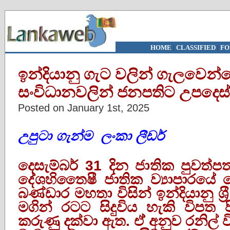
HOME
|
CLASSIFIED
|
FO
ඉන්දියානු ගැට වලින් ගැලවෙන
සංවිධානවලින් ජනපතිට උපදෙස්
Posted on January 1st, 2025
උපුටා ගැන්ම ලංකා ලීඩර්
දෙසැම්බර් 31 දින ජාතික පුවත්
දේශහිතෛෂී ජාතික ව්‍යාපාරයේ 
බණ්ඩාර මහතා විසින් ඉන්දියානු ශ‍්‍ර
මගින් රටට සිදුවිය හැකි විපත 
කරුණු දක්වා ඇත. ඒ් අනුව රනිල් වි