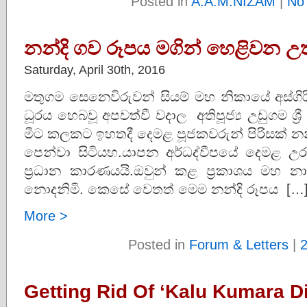
Posted in
A.A.M.NIZAM
|
No
නන්දි ගව රූපය මගින් හෙළිවන 
Saturday, April 30th, 2016
මතුගම සෙනෙවිරුවන් සියම් මහ නිකායේ අස්ගි
ධූරය හෙබවූ අපවත්වී වදාල අතිපූජ්‍ය උඩුගම ශ්‍රී
මීට කලකට ඉහතදී දෙමළ පූජකවරුන් පිරිසක් න
පෙන්වා සිටියහ.යාපන අර්ධද්වීපයේ දෙමළ උර
ප්‍රධාන කාරණයයි.ඔවුන් කළ ප්‍රකාශය මහ නා
නොදනිමි. කෙසේ වෙතත් මෙම නන්දි රූපය […
More >
Posted in
Forum & Letters
|
Getting Rid Of ‘Kalu Kumara Di