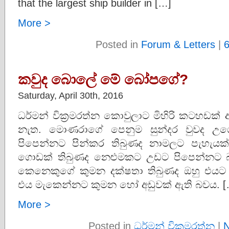
that the largest ship builder in […]
More >
Posted in
Forum & Letters
|
කවුද බොලේ මේ බෝපගේ?
Saturday, April 30th, 2016
ධර්මන් වික්‍රමරත්න කොවුලාට මිහිරි කටහඩක්
නැත. මොණරාගේ පෙනුම සුන්දර වුවද උග
පිපෙන්නට පින්කර තිබුණද නාමලට පැහැයක්
ගොඩක් තිබුණද නෙළුමකට උඩට පිපෙන්නට බ
කෙනෙකුගේ කුමන දක්ෂතා තිබුණද ඔහු එයට 
එය මැකෙන්නට කුමන හෝ අඩුවක් ඇති බවය. [
More >
Posted in
ධර්මන් වික්‍රමරත්න
|