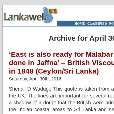
HOME
|
CLASSIFIED
|
FO
Archive for April 3
‘East is also ready for Malaba
done in Jaffna’ – British Visco
in 1848 (Ceylon/Sri Lanka)
Saturday, April 30th, 2016
Shenali D Waduge This quote is taken from a l
the UK. The lines are important for several rea
a shadow of a doubt that the British were bri
the Indian coastal areas to Sri Lanka and se