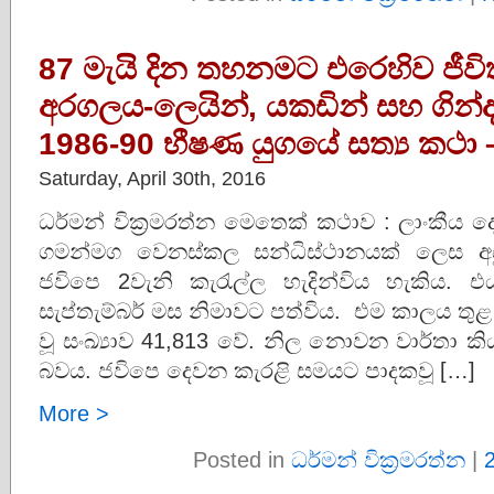
87 මැයි දින තහනමට එරෙහිව ජීවිත 
අරගලය-ලෙයින්, යකඩින් සහ ගින්
1986-90 භීෂණ යුගයේ සත්‍ය කථ
Saturday, April 30th, 2016
ධර්මන් වික්‍රමරත්න මෙතෙක් කථාව : ලාංකීය ද
ගමන්මග වෙනස්කල සන්ධිස්ථානයක් ලෙස අ
ජවිපෙ 2වැනි කැරැල්ල හැදින්විය හැකිය. 
සැප්තැම්බර් මස නිමාවට පත්විය. එම කාලය තු
වූ සංඛ්‍යාව 41,813 වේ. නිල නොවන වාර්තා
බවය. ජවිපෙ දෙවන කැරළි සමයට පාදකවූ […]
More >
Posted in
ධර්මන් වික්‍රමරත්න
|