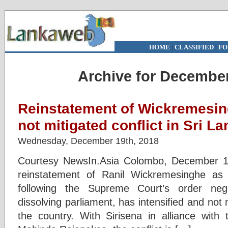
HOME
|
CLASSIFIED
|
FO
Archive for December
Reinstatement of Wickremesing
not mitigated conflict in Sri L
Wednesday, December 19th, 2018
Courtesy NewsIn.Asia Colombo, December 19 (
reinstatement of Ranil Wickremesinghe as
following the Supreme Court’s order nega
dissolving parliament, has intensified and not mi
the country. With Sirisena in alliance with