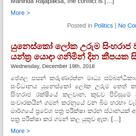
Mahinda Rajapaksa, the conflict is […]
More >
Posted in
Politics
|
No Co
යුනෙස්කෝ ලෝක උරුම සිංහරාජ වන
යන්ත්‍ර යොදා ගනිමින් දින කීපයක 
Wednesday, December 19th, 2018
පේශල පසන් කරුණාරත්න මාධ්‍ය සම්බන්ධීක
සංවිධානය යුනෙස්කෝ ලෝක උරුම තෙත් කල
සිංහරාජ රක්ෂියේ කලවාන, කුඩව පිවිසුමේ
සංචාරකයින් ගමන් කරනුයේ වන බිම හරහා වැට
මාර්ගයේ ප්‍රවේශ පත්‍ර පරීක්ෂා කරන ස්ථානයක්
පත්‍ර පරීක්ෂා කර ගමන් කල යුතුව ඇත. […]
More >