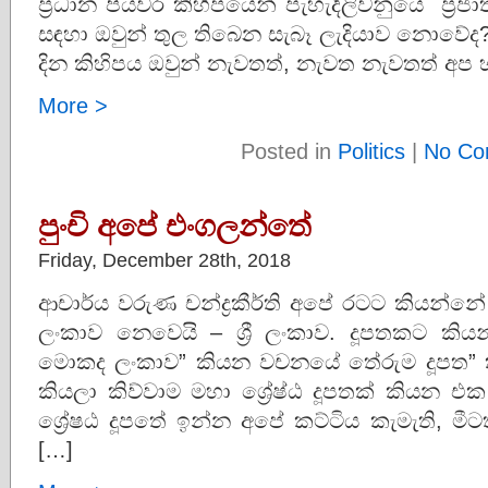
ප්‍රධාන පියවර කිහිපයෙන් පැහැදිලිවනුයේ ප්‍රජ
සඳහා ඔවුන් තුල තිබෙන සැබෑ ලැදියාව නොවේද?
දින කිහිපය ඔවුන් නැවතත්, නැවත නැවතත් අප
More >
Posted in
Politics
|
No Co
පුංචි අපේ එංගලන්තේ
Friday, December 28th, 2018
ආචාර්ය වරුණ චන්ද්‍රකීර්ති අපේ රටට කියන්න
ලංකාව නෙවෙයි – ශ්‍රී ලංකාව. දූපතකට කි
මොකද ලංකාව” කියන වචනයේ තේරුම දූපත” කි
කියලා කිව්වාම මහා ශ්‍රේෂ්ඨ දූපතක් කියන 
ශ්‍රේෂඨ දූපතේ ඉන්න අපේ කට්ටිය කැමැති, මීටත
[…]