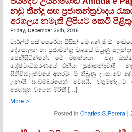
ජයදේව උයන්ගොඩ Anidda e Pape
නඩු තීන්දු සහ ප්‍රජාතන්ත්‍රවාදය 
අරගලය නමැති ලිපියට කෙටි පිළිතු
Friday, December 28th, 2018
චාර්ල්ස් එස් පෙරේරා විසින් මේ අන් ජී ඕ 
දේශපාලන හා ප්‍රජාචන්ත්‍ර වාදයේ ඔටුණු පලන්ද
පෙනීසිටින්නේ. මේ මහත්තයා එදා ඔක
ශ්‍රේෂ්ටාධිකරණයේ ඊනියා ප්‍රජාතන්ද්‍රවා
සිහිවිකලත්වයේ අතරමං වී තිබුණු ලංකාවේ දේ
උනායි සාඩම්බරයෙන් පවසයි. එතුමන්ලා
අපහසුතාවයෙන් මිරිකී […]
More >
Posted in
Charles.S.Perera
|