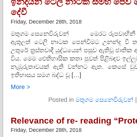
ඉන්දියන් ටෙලි නාටක සමහ පේවී 
දේවී
Friday, December 28th, 2018
මතුගම සෙනෙවිරුවන් මෙරට රූපවාහිනී න
ඇතුලත් ටෙලි නාටක පෙන්වීමට උනන්දු වී
උතුරේ ත්‍රස්තවාදී යුද්ධයෙන් පසුව ඇතිවූ ජාති
විය. මෙම ඓතිහාසික කතා පුවත් පිළිබඳව ඉල්ල
නැඹුරුතාවයක් ඇති වන්නට ඇත. කෙසේ වු
ඉතිහාසය සමග බද්ධ වූ […]
More >
Posted in
මතුගම සෙනෙවිරුවන්
Relevance of re- reading “Pro
Friday, December 28th, 2018