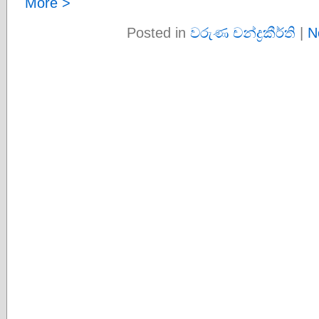
More >
Posted in
වරුණ චන්ද්‍රකීර්ති
|
N