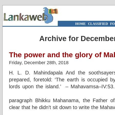
HOME
|
CLASSIFIED
|
FO
Archive for December
The power and the glory of M
Friday, December 28th, 2018
H. L. D. Mahindapala And the soothsayer
prepared, foretold: ‘The earth is occupied by
lords upon the island.’ –
In the o
paragraph Bhikku Mahanama, the Father of 
clear that he didn’t sit down to write the Mah