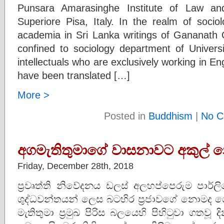
Punsara Amarasinghe Institute of Law an
Superiore Pisa, Italy. In the realm of socio
academia in Sri Lanka writings of Gananath
confined to sociology department of Univer
intellectuals who are exclusively working in En
have been translated […]
More >
Posted in
Buddhism
|
No C
අගමැතිතුමාගේ වාසනාවට අකුල් 
Friday, December 28th, 2018
ප්‍රවෘත්ති නිවේදනය ඩලස් අලහප්පෙරුම පාර්ලිමේන්
ශුද්ධවන්තයන් ලෙස බටහිර ප්‍රජාවගේ නොමද ගෞරව
මැතිතුමා ප්‍රමුඛ පිරිස බලයෙහි පිහිටුවා ගතව