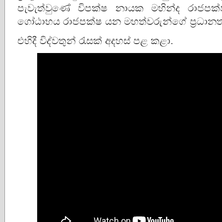
පැවැත්වුණේ විපක්ෂ නායක මහින්ද රාජපක
ගෝඨාභය රාජපක්ෂ යන මහත්වරුන්ගේ ප්‍රධානත
එහිදී විද්වතුන් රැසක් අදහස් පළ කළා.