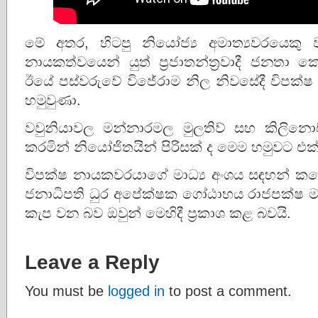
මේ අතර, හිටපු නියෝජ්‍ය අමාත්‍යවරයෙකු
නායකත්වයෙන් යුත් ප්‍රජාතන්ත්‍රවාදී ජනතා කො
ඊයේ පස්වරුවේ විජේරාම නිල නිවසේදී විපක්
හමුවුණා.
වවුනියාවල මන්නාරමල මුලතිව් සහ කිලිනොච්
කරමින් නියෝජිතයින් පිරිසක් ද මෙම හමුවට එක්
විපක්ෂ නායකවරයාගේ මාධ්‍ය අංශය සඳහන් කළේ
ජනාධිපති ධුර අපේක්ෂක ගෝඨාභය රාජපක්ෂ 
කැප වන බව ඔවුන් මෙහිදී ප්‍රකාශ කළ බවයි.
Leave a Reply
You must be
logged in
to post a comment.