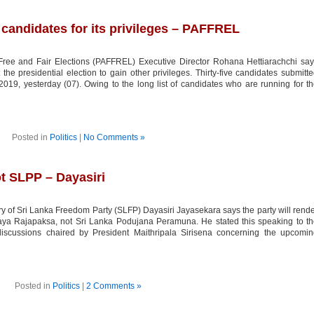
candidates for its privileges – PAFFREL
Free and Fair Elections (PAFFREL) Executive Director Rohana Hettiarachchi sa
the presidential election to gain other privileges. Thirty-five candidates submitt
 2019, yesterday (07). Owing to the long list of candidates who are running for t
Posted in
Politics
|
No Comments »
t SLPP – Dayasiri
 of Sri Lanka Freedom Party (SLFP) Dayasiri Jayasekara says the party will rend
abaya Rajapaksa, not Sri Lanka Podujana Peramuna. He stated this speaking to t
discussions chaired by President Maithripala Sirisena concerning the upcomi
Posted in
Politics
|
2 Comments »