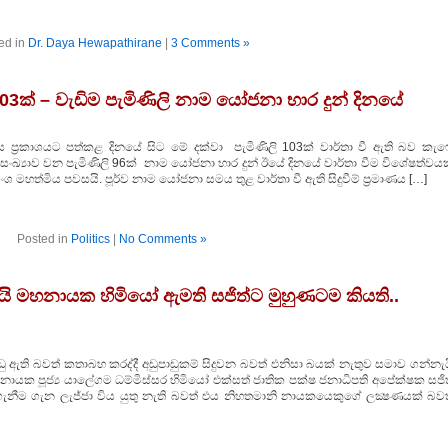
ed in
Dr. Daya Hewapathirane
|
3 Comments »
03ක් – වැඩිම පැමිණිලි නාම යෝජනා භාර දුන් දිනයේ
 ප්‍රකාශයට පත්කළ දිනයේ සිට මේ දක්වා පැමිණිලි 103ක් වාර්තා වී ඇති බව කැෆ
ි සංඛ්‍යාව වන පැමිණිලි 96ක් නාම යෝජනා භාර දුන් ඊයේ දිනයේ වාර්තා වීම විශේෂත්වය
ශ මහත්මිය පවසයි. පූර්ව නාම යෝජනා සමය තුළ වාර්තා වී ඇති සිදුවීම් ප්‍රමාණය […]
Posted in
Politics
|
No Comments »
්නැයි මහනායක හිමියෝ ඇමති සජිත්ට මුහුණටම කියති..
 ඇති බවත් කතාබහ කරද්දී අඩුපාඩුකම් සිදුවන බවත් එනිසා බයක් නැතුව සමාව ගන්නැය
ක පූජ්‍ය යාලේගම ධම්මිස්සර හිමියෝ එක්සත් ජාතික පක්ෂ ජනාධිපති අපේක්ෂක සජිත
 ගැනීම ගැන ලැජ්ජා විය යුතු නැති බවත් එය නිහතමානි නායකයෙකුගේ ලක්‍ෂණයක් බවත