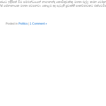
වරණයට ඉදිරිපත් වීම සම්බන්ධයෙන් නාගානන්ද කොඩිතුවක්කු මහතා එල්ල කරන චෝදන
 මහේෂ් සේනානායක මහතා පවසනවා. කොළඹ අද පැවැති ප්‍රවෘත්ති සාකච්ඡාවකට එක්වෙමින
Posted in
Politics
|
1 Comment »