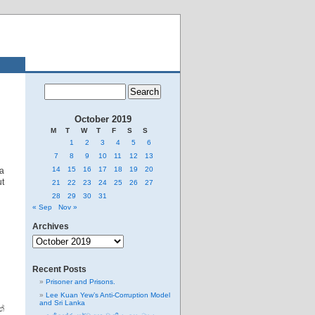
October 2019
M
T
W
T
F
S
S
1
2
3
4
5
6
7
8
9
10
11
12
13
14
15
16
17
18
19
20
a
ut
21
22
23
24
25
26
27
28
29
30
31
« Sep
Nov »
Archives
Archives
Recent Posts
Prisoner and Prisons.
Lee Kuan Yew’s Anti-Corruption Model
and Sri Lanka
්