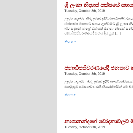
ශ්‍රී ලංකා නිදහස් පක්ෂයේ 
Tuesday, October 8th, 2019
උපුටා ගැන්ම හිරු පුවත් ඉදිරි ජනාධිපතිවර
රාජපක්ෂ මහතාට සහය දැක්වීමට ශ්‍රී ලංකා
බව සඳහන් කළේ එක්සත් ජනතා නිදහස් සන්ධ
ජනාධිපතිවරණයේදී සහය දිය යුතු […]
More >
ජනාධිපතිවරණයේදී ජනතාව කළ 
Tuesday, October 8th, 2019
උපුටා ගැන්ම හිරු පුවත් ඉදිරි ජනාධිපතිව
එකමුතුව පවසනවා. එහි නියෝජිතයින් මේ බව
More >
නාගානන්දගේ චෝදනාවලට මහේ
Tuesday, October 8th, 2019