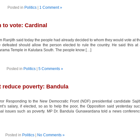
Posted in
Politics
|
1 Comment »
to vote: Cardinal
m Ranjith said today the people had already decided to whom they would vote at t
 defeated should allow the person elected to rule the country. He said this at
arama Temple in Kalutara South. The people know […]
Posted in
Politics
|
5 Comments »
t reduce poverty: Bandula
ror Responding to the New Democratic Front (NDF) presidential candidate Saji
’s salary, if elected, so as to help the poor, the Opposition said yesterday su
ational issues such as poverty. MP Dr. Bandula Gunawardana told a news conferen
Posted in
Politics
|
No Comments »