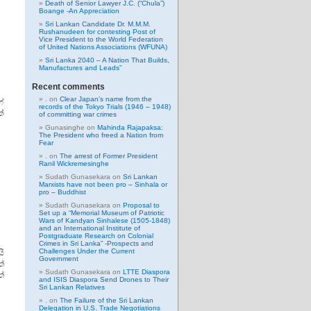
Death of Senior Lawyer J.C. (“Chula”)
Boange -An Appreciation
Sri Lankan Candidate Dr. M.M.M.
Rushanudeen for contesting Post of
Vice President to the World Federation
of United Nations Associations (WFUNA)
Sri Lanka 2040 – A Nation That Builds,
Manufactures and Leads”
Recent comments
.
on
Clear Japan’s name from the
ේ
records of the Tokyo Trials (1946 – 1948)
ක්
of committing war crimes
Gunasinghe
on
Mahinda Rajapaksa:
The President who freed a Nation from
Fear
.
on
The arrest of Former President
Ranil Wickremesinghe
Sudath Gunasekara
on
Sri Lankan
Marxists have not been pro – Sinhala or
pro – Buddhist
Sudath Gunasekara
on
Proposal to
Set up a “Memorial Museum of Patriotic
Wars of Kandyan Sinhalese (1505-1848)
and an International Institute of
Postgraduate Research on Colonial
Crimes in Sri Lanka” -Prospects and
Challenges Under the Current
ි
Government
්
Sudath Gunasekara
on
LTTE Diaspora
්
and ISIS Diaspora Send Drones to Their
Sri Lankan Relatives
.
on
The Failure of the Sri Lankan
Delegation in U.S. Trade Negotiations