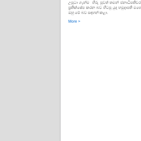
උපුටා ගැන්ම හිරු පුවත් තමන් ජනාධිපති
ප්‍රතික්ෂේප කරන බව හිටපු යුද හමුදාපති
ඔහු මේ බව සඳහන් කළා.
More >