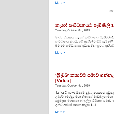
More >
Post
කැෆේ සංවිධානයට පැමිණිලි 1
Tuesday, October 8th, 2019
මාධ්‍ය ඒ්කකය කැ‍ෆේ සංවිධානය මැතිවරණය
සංවිධානය කියයි. මේ අතරින් වැඩිම පැමිණිල
බව එම සංවිධානයේ අධ්‍යක්ෂිකා සුරංගි ආරියවං
More >
‘ශ‍්‍රී මුඛ’ කතාවට සමාව ගන
[Video]
Tuesday, October 8th, 2019
lanka C news ඕනෑම පුද්ගලයෙකුගේ අඩුපාඩු
උඩරට අමරපුර මහා නිකායේ වැඩබලන මහා නාය
ප්‍රේමදාස මහතාගෙන් ඉල්ලා සිටියහ. සමාව
උන්වහන්සේ සඳහන් කළහ. […]
More >