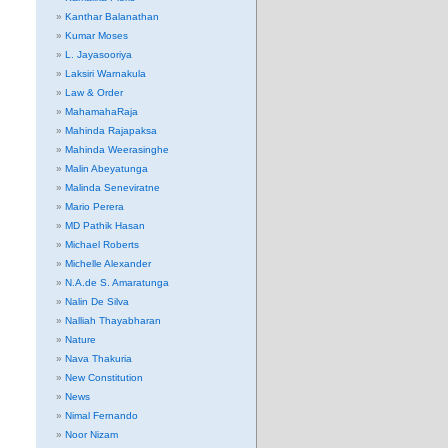
Kanthar Balanathan
Kumar Moses
L. Jayasooriya
Laksiri Warnakula
Law & Order
MahamahaRaja
Mahinda Rajapaksa
Mahinda Weerasinghe
Malin Abeyatunga
Malinda Seneviratne
Mario Perera
MD Pathik Hasan
Michael Roberts
Michelle Alexander
N.A.de S. Amaratunga
Nalin De Silva
Nalliah Thayabharan
Nature
Nava Thakuria
New Constitution
News
Nimal Fernando
Noor Nizam