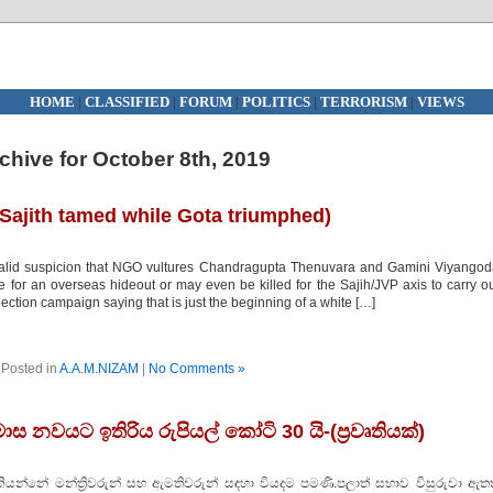
HOME
|
CLASSIFIED
|
FORUM
|
POLITICS
|
TERRORISM
|
VIEWS
chive for October 8th, 2019
Sajith tamed while Gota triumphed)
alid suspicion that NGO vultures Chandragupta Thenuvara and Gamini Viyangod
e for an overseas hideout or may even be killed for the Sajih/JVP axis to carry o
tion campaign saying that is just the beginning of a white […]
Posted in
A.A.M.NIZAM
|
No Comments »
ස නවයට ඉතිරිය රුපියල් කෝටි 30 යි-(ප්‍රවෘතියක්)
්නේ මන්ත්‍රිවරුන් සහ ඇමතිවරුන් සඳහා වියදම පමණි.පලාත් සභාව විසුරුවා ඇතත