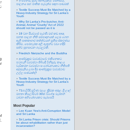
ඉංජිනේරු පූර්ව අනාවැකිය: සෞඛ්‍යය,
හ
පාලනය සහ ජාතික පැවැත්ම සඳහා පාඩමක්
ට
Textile Success Must Be Matched by a
Heavy-Industry Strategy for Sri Lanka’s
Youth
Why Sri Lanka’s Pro-butcher, Anti-
Animal, Animal “Cruelty” Act of 2022
should not be passed as it is
19 වන සියවසේ පැරණි මස් කඩ ආඥා
පනත පාලන නීති සම්පාදනයක් ලෙස ගෙන
ඇති ඝාතකාගාර තත්ත්වයන් ප්‍රතිසංස්කරණය
කිරීම, පෙරහැරක අලි ඇතුන්ට වඩා හදිසි
සත්ව සුභසාධන ගැටලුවකි.
Friedrich Nietzsche and the Buddha
ng
ආණ්ඩුක්‍රම ව්‍යවස්ථාවේ එකිනෙකට
පටහැනි ව්‍යවස්ථා තිබියදී විනිසුරු කාලය
ar
වැඩිකරන ව්‍යවස්ථා සංශෝධනයකට නීතිපති
අනුමැතිය ලබා දීම ආණ්ඩුක්‍රම ව්‍යවස්ථාව
උල්ලංඝණයක්ද?
Textile Success Must Be Matched by a
Heavy-Industry Strategy for Sri Lanka’s
Youth
71හැවිරිදි ප්‍රවීණ මලල ක්‍රීඩක අතුල ශ්‍රී ලාල්
මහතා කිලෝමීටර් 30ක විශේෂ මැරතන්
ධාවන අභියෝගයකට සැරසෙයි
Most Popular
Lee Kuan Yew’s Anti-Corruption Model
and Sri Lanka
of
Sri Lanka Prison crisis: Should Prisons
E.
be about rehabilitation rather than just
incarceration?