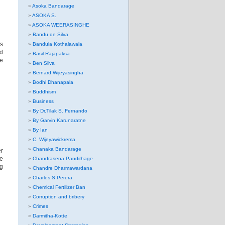
Asoka Bandarage
ASOKA S.
ASOKA WEERASINGHE
Bandu de Silva
ys
Bandula Kothalawala
ed
Basil Rajapaksa
he
Ben Silva
Bernard Wijeyasingha
Bodhi Dhanapala
Buddhism
Business
By Dr.Tilak S. Fernando
By Garvin Karunaratne
By Ian
C. Wijeyawickrema
Chanaka Bandarage
er
he
Chandrasena Pandithage
ng
Chandre Dharmawardana
Charles.S.Perera
Chemical Fertilizer Ban
Corruption and bribery
Crimes
Darmitha-Kotte