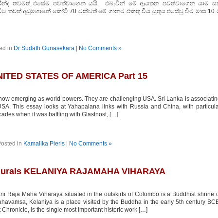
ාරීන්ද තවමත් එසේම පවත්වාගෙන යයි. එබැවින් මේ ආයතන පවත්වාගෙන යාම ස
 විට තවත් අඩුමගානේ කෝටි 70 වක්වත් මේ ගානට එකතු විය යුතුය.එසේවූ විට මාස 10 
ed in
Dr Sudath Gunasekara
|
No Comments »
TED STATES OF AMERICA Part 15
w emerging as world powers. They are challenging USA. Sri Lanka is associati
 USA. This essay looks at Yahapalana links with Russia and China, with particul
cades when it was battling with Glastnost, […]
osted in
Kamalika Pieris
|
No Comments »
a Murals KELANIYA RAJAMAHA VIHARAYA
i Raja Maha Viharaya situated in the outskirts of Colombo is a Buddhist shrine 
ahavamsa, Kelaniya is a place visited by the Buddha in the early 5th century BC
hronicle, is the single most important historic work […]