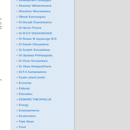
Development Strategies
Dharman Wickremeratne
Dharshan Weerasekera
Dilrook Kannangara
භය
Dr Donald Chandraratna
ේ
ි
Dr Hector Perera
Dr M D P DISSANAYAKE
Dr Ruwan M Jayatunge M.D.
Dr Sarath Obeysekera
Dr Sudath Gunasekara
Dr Upatissa Pethiyagoda.
Dr Victor Gunasekara
Dr. Daya Hewapathirane
Dr.P.A.Samaraweera
Easter attack probe
ාන
Economy
Editorial
Education
EDWARD THEOPHILUS
Energy
Entertainments
Environment
Fake News
Food