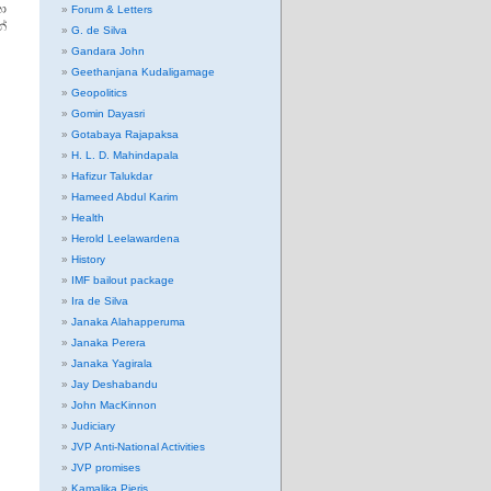
ා
Forum & Letters
්
G. de Silva
Gandara John
Geethanjana Kudaligamage
Geopolitics
Gomin Dayasri
Gotabaya Rajapaksa
H. L. D. Mahindapala
Hafizur Talukdar
Hameed Abdul Karim
Health
Herold Leelawardena
History
IMF bailout package
Ira de Silva
Janaka Alahapperuma
Janaka Perera
Janaka Yagirala
Jay Deshabandu
John MacKinnon
Judiciary
JVP Anti-National Activities
JVP promises
Kamalika Pieris