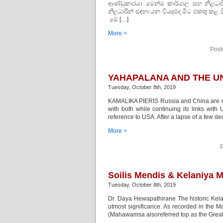
ආණ්ඩුකාරයා මෙන්ම කාර්යාල සහ නිළධ
නිලධාරින් සඳහා යන වියදම්ද මීට එකතු කළ
මේ […]
More >
Post
YAHAPALANA AND THE UNI
Tuesday, October 8th, 2019
KAMALIKA PIERIS Russia and China are no
with both while continuing its links with
reference to USA. After a lapse of a few de
More >
P
Soilis Mendis & Kelaniy
Tuesday, October 8th, 2019
Dr. Daya Hewapathirane The historic Kelan
utmost significance. As recorded in the M
(Mahawamsa alsoreferred top as the Great C