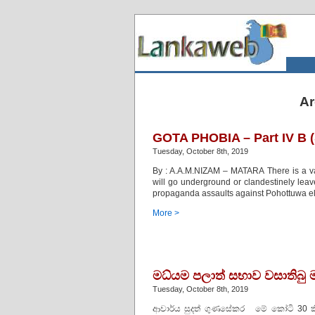
Ar
GOTA PHOBIA – Part IV B (
Tuesday, October 8th, 2019
By : A.A.M.NIZAM – MATARA There is a v
will go underground or clandestinely leav
propaganda assaults against Pohottuwa elec
More >
මධ්යම පලාත් සභාව වසාතිබු මා
Tuesday, October 8th, 2019
ආචාර්ය සුදත් ගුණසේකර මේ කෝටි 30 කියන