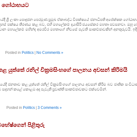
සහය ගෝඨාභයට
ණයේදී ශ්‍රී ලංකා පොදුජන පෙරමුණ ප්‍රමුඛ ඒකාබද්ධ විපක්ෂයේ ජනාධිපති අපේක්ෂක ගෝඨා
 නිදහස් පක්ෂය තීරණය කළ බව, එහි මහලේකම් දයාසිරි ජයසේකර මහතා පවසනවා. ඔහු ම
ාන මහලේකම් මහින්ද අමරවීර මහතාගේ නිවසේ පැවති සාකච්ඡාවකින් අනතුරුවයි. ඉදිර
Posted in
Politics
|
No Comments »
යුත්තේ රනිල් වික්‍රමසිංහගේ පාලනය අවසන් කිරීමයි
රණයේදී ජනතාව කළ යුත්තේ රනිල් වික්‍රමසිංහගේ පාලනය අවසන් කිරීම බව ජාතික සංවිධ
 සදහන් කළේ කොළඹ අද පැවැති ප්‍රවෘත්ති සාකච්ඡාවකට එක්වෙමින්.
Posted in
Politics
|
3 Comments »
ෂ්ගෙන් පිළිතුරු