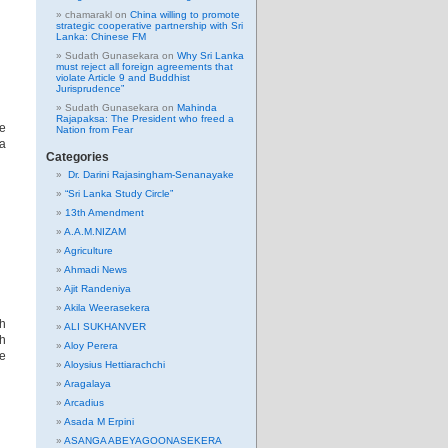
chamarakl
on
China willing to promote
strategic cooperative partnership with Sri
Lanka: Chinese FM
Sudath Gunasekara
on
Why Sri Lanka
must reject all foreign agreements that
violate Article 9 and Buddhist
Jurisprudence”
Sudath Gunasekara
on
Mahinda
Rajapaksa: The President who freed a
he
Nation from Fear
 a
Categories
Dr. Darini Rajasingham-Senanayake
“Sri Lanka Study Circle”
13th Amendment
A.A.M.NIZAM
Agriculture
Ahmadi News
Ajit Randeniya
Akila Weerasekera
th
ALI SUKHANVER
ch
Aloy Perera
ce
Aloysius Hettiarachchi
Aragalaya
Arcadius
Asada M Erpini
ASANGA ABEYAGOONASEKERA