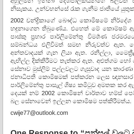
අහුලමින් ඉන්නා දේශපාලකයින්ගේ බලවත් ච
නිසැකය. උන්වහන්සේ රැක ගැනීම ජාතියේ යුතු
2002 චන්ද්‍රිකාගේ බෞද්ධ කොමිෂමේ නිර්දේශ අත
හඳුනාගෙන තිබුණේය. එහෙත් මේ කොම්ෂම් ඇස්බ
පාස්කු ප්‍රහාර පාර්ලිමේන්තු විමර්‍ශණ ජරම
සම්බන්‌ධය එලිවීමත් සමඟ නිරුව‌ත්‌ව ඇත
අන්තවාදයක් ගැන ලියා ඇත. රනිල්ලා, මෛත්
ඇඟිල්ල දික්කිරීමට තැත්කර ඇත. අළුත්ගම 
සේනාව මුස්ලිම් පල්ලවලට ගැසුවාද යන කාරණා 
ජනාධිපති කොමිෂමක් පත්කරන ලෙස ඥානසාර 
පාර්ලිමේන්තු පාසැල් ශිෂ්‍ය කමිටුව අමතක කර
දෙයක් නම් 2002 කොමිෂන් වාර්‌තාව හම්ස් පෙ
බල සේනාවෙන් ඉල්ලන කොමිෂම පත්කිරීමත්‌ය.
cwije77@outlook.com
One Response to “පන්සල් වලට