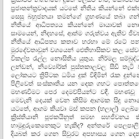
ප්‍රජාතන්ත්‍රවාදයක් යටතේ නීතිය කියන්නේ එක්
සෙසු බහුජනයා තමන්ගේ ග්‍රහණයේ තබා ගන්න
නිතීයේ ආධිපත්‍යය කියන්නේ මායාවක් නොව
සාමයෙන්, නිදහසේ, ආත්ම ගරුත්‌වය ඇතිව ජීවත
නීතියේ ආධිපත්‍ය කතාව හරහා මේ රටේ පන්
මුරදේවතාවුන් වශයෙන් ඓතිහාසිකව කල සේවය 
විකල්ප රැල්ල නොසිතිය යුතුය. නිර්‌මල සම්බුද්ධ ධ
ලන්ඩන්, නිව්‍යෝර්ක් පුස්තකාලවල සීඩී තැට
ලෝකයට ත්‍රිපිටක ධර්‍මය දුක් විඳිමින් රැක දු
පිලිවෙත් සංස්කෘතිය යන දෙක ගහට පොත්තමෙ
මහණවීමට පෙර දෙමව්පියන්ට වඳී. මහණවූ ව
මෙවැනි දෙයක් වෙන කිසිම ආගමක සිදු නොවේ. 
යටතේ, ආගම කියවා මස් කපන (හලාල්) ලෙබ්බ
ක්‍රිස්තියානි පූජකයිනුත් සමඟ සහජීවන
හාමුදුරුකෙනෙකුට හැකිද? අන්තරේ පෙලපාලි ග
දියබත් කර ගෙන සිවුරට අපහාසය ගෙන දෙන 