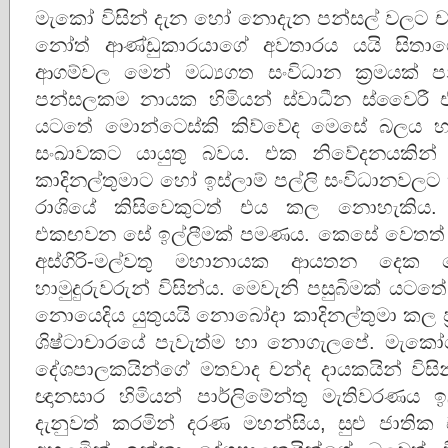
මැකෝ විසින් දැන හෝ නොදැන පන්සල් වලට චක
නෝත් ආණ්ඩුකාරයාගේ අවතාරය යයි සිතාග
ආගම්වල මෙන් මධ්‍යගත සංවිධාන ක්‍රමයක්
පන්සලකම නායක හිමියන් ස්වාධීන ස්වෛරී 
යටතේ මොන්ටෙස්කි කිව්වේද මෙසේ බලය හැක
සංඛාවකට යායුතු බවය. එක නිවේදනයකින්
කාදිනල්තුමාට හෝ ඉස්ලාම් පල්ලි සංවිධානවලට
රාශියේ කිසිවෙකුටත් එය කල නොහැකිය.
එකඟවන සේ ඉල්ලීමක් පමණය. කෙසේ වෙතත් ල
අස්ගිරි-මල්වතු මහානායක ආයතන දෙක 
හාමුදුරුවරුන් විසින්‌ය. මෙවැනි පසුබිමක්
නොයෙදිය යුතුයයි නොබෝදා කාදිනල්තුමා කල ප
ශිෂ්ටාචාරයේ පැවැත්ම හා නොගැලපේ. මැකෝ
දේශපාලකයින්ගේ මතවාද චන්ද දායකයින් විසින්
ඥානසාර හිමියන් පාර්ලිමේන්තු මැතිවරණය
දැනුවත් කරමින් දරණ මහන්සිය, සුළු ජාත