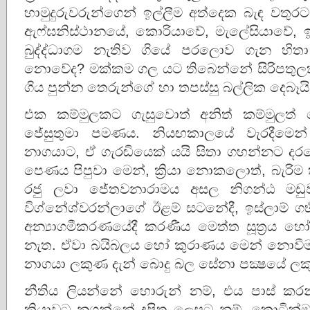
හාමුදුරුවරුන්ගෙන් ඉල්ලීම අත්දෙක බැඳ වතුර
ඇෆ්ඝනිස්ථානයේ, කොරියාවේ, මැලේසියාවේ, ඉන
බුද්ද්ධාගම නැතිව ගියේ පරලොව ගැන හ
නොවේද? මක්කම ගල යට තිබෙන්නේ සිරිපතුලක
ගිය පුන්න තෙරුන්ගේ හා තපස්සු බල්ලික දෙබෑයි
එක කම්මුලකට ගැසුවොත් අනිත් කම්මුලත්
ජේසුතුමා පමණය. නියඟකාලයේ වැරදීමෙන් 
නාගයාට, ඒ ගැරඬියෙක් යයි සිතා ගහන්නට දර
පෙණය පිපුවා මෙන්, ක්‍රියා නොකලොත්, බැරිම 
රජු ලවා ජේතවනාරාමය අසල නිගන්ඨ මඩු
විග්නේශ්වරන්ලාගේ ඊළම් සටනේදී, ඉස්ලාම් ගර්‍
අන්‍යාගමීකරණයේදී කරණීය මෙත්ත සූත්‍රය 
නැත. ඒවා බයිබලය හෝ කුරාණය මෙන් නොවීම
නාගයා ලකුණ දැන් බොදු බල සේනා පක්‍ෂයේ ල
නීතිය ලියන්නේ හොරුන් නම්, එය පාස් කර
ක්‍රියාවට නගන්නේ දූෂිත ලෙසට නම්, කොටි