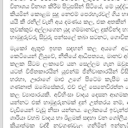
විනාශය විනාශ කිරීම පිටුපසින් සිටියේ, මේ යුද්
කියමින් කොළඹ සුදු නෙළුම් පෙරහැරවල් ගිය 
යයි කී රනිල් වැනි අය දමණය කල, එක අතකින්
තුවක්කුව අල්ලාගෙන යුද ගම්මානවල දුක්‌වින්ද හාමු
හාමුදුරුවරු සිවුරු පන්සලේ තබා සටනට, ගොව
මැකෝ ඇතුළු ඉහත සඳහන් කල අයගේ අධ්‍
කෙටියෙන් ලියුවේ, නීතියේ ආධිපත්‍යය, මානව 
කලක සිටම ලංකාවේ යන සෙල්ලම ගැන ඔවුන
යටත් විජිතකාරයින් යූ‌එන්‌ඕ ජීනිවාකාරයින් ව
හරහා, ඌරාගේ මාළු උගේ පිටේම කැපීම යන 
ගණනාත් ඔබේසේකර, එ‌ච් ‌එ‌ල් සෙනෙවිරත්න යන
කල ව්‍යාපාරයකි. අවිහිංසා වාදය දෙසන ආගමක
යන්නට එක් හාමුදුරුනමක් දුන් උත්තරය නම්, 
වැඩියෙන් වැඩූ නිසා යන්නය. ලෝකයේ ඉවැන්ජලිකල
ශාරියා වහබ් වාදය හා ඊළමක් සඳහා වන ගෝලීය
ක්‍රියාත්මක වද්දී නවගුණවැල ගනිමින් ඉන්න