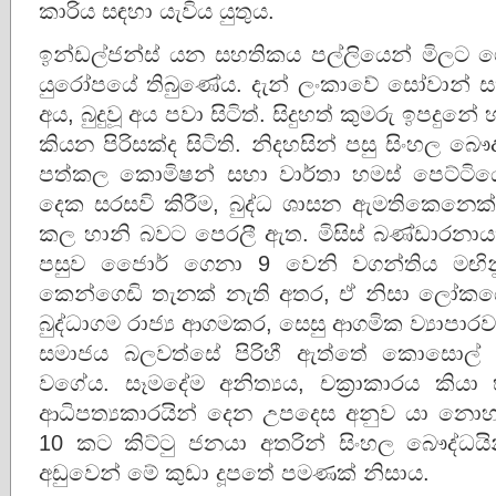
කාරිය සඳහා යැවිය යුතුය.
ඉන්ඩල්ජන්ස් යන සහතිකය පල්ලියෙන් මිලට ග
යුරෝපයේ තිබුණේය. දැන් ලංකාවේ සෝවාන් සහ
අය, බුදුවූ අය පවා සිටිත්. සිදුහත් කුමරු ඉපදුන
කියන පිරිසක්ද සිටිති. නිදහසින් පසු සිංහල බෞද
පත්කල කොමිෂන් සභා වාර්තා හමස් පෙට්ටියේය
දෙක සරසවි කිරීම, බුද්ධ ශාසන ඇමතිකෙනෙක
කල හානි බවට පෙරලී ඇත. මිසිස් බණ්ඩාරනායක
පසුව ජෙොර් ගෙනා 9 වෙනි වගන්තිය මඟිනු
කෙන්ගෙඩි තැනක් නැති අතර, ඒ නිසා ලෝ
බුද්ධාගම රාජ්‍ය ආගමකර, සෙසු ආගමික ව්‍යාප
සමාජය බලවත්සේ පිරිහී ඇත්තේ කොසොල් 
වගේය. සෑමදේම අනිත්‍යය, චක්‍රාකාරය කිය
ආධිපත්‍යකාරයින් දෙන උපදෙස අනුව යා නො
10 කට කිට්ටු ජනයා අතරින් සිංහල බෞද්ධයි
අඩුවෙන් මේ කුඩා දූපතේ පමණක් නිසාය.