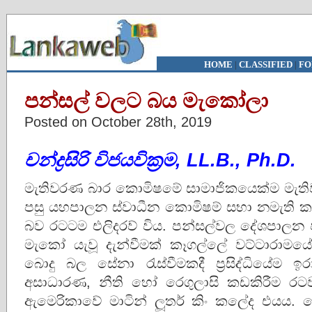
HOME
|
CLASSIFIED
|
FO
පන්සල් වලට බය මැකෝලා
Posted on October 28th, 2019
චන්ද්‍රසිරි විජයවික්‍රම, LL.B., Ph.D.
මැතිවරණ බාර කොමිෂමේ සාමාජිකයෙක්ම මැති
පසු යහපාලන ස්වාධීන කොමිෂම් සභා නමැති 
බව රටටම එලිදරව් විය. පන්සල්වල දේශපාලන ජා
මැකෝ යැවූ දැන්‌වීමක් කෑගල්ලේ වට්ටාරාම
බොදු බල සේනා රැස්වීමකදී ප්‍රසිද්ධියේම
අසාධාරණ, නීති හෝ රෙගුලාසි කඩකිරීම රටවැස
ඇමෙරිකාවේ මාටින් ලූතර් කිං කලේද එයය. මේ