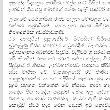
ආනන්ද විද්‍යාලය ඇරඹීමට ඕල්කොට් විසින් ගෙ
ලන්ඩන් ගිය පසු තමන්ගේ පරණ පල්ලි පාස්ටර් 
ලංකාවේ ඓතිහාසික රාජ්‍ය පාලන මොඩලය වුයේ ග
එක්සත් සමුර්ධිමත්, යහපාලන රටක් බිහ
තීරණාත්මක අවස්ථාවකදීම
රට අනතුරින් මුදාගැනීමේ පිටුපසින් සිට
දුටුගැමුණු-තිස්ස සහෝදර ගැටුමේදීත්, වලගම්බ
දේශපාලනය අඛන්ඩව සිදුවිය. වැලිවිට ශ්‍රී සරණ
යයි කියමින් රජුගෙන් මරණ තර්‍ජන එල්ලවු ව
සිදුවූයේ ඒ නිසාය. උන්වහන්සේව ඝාතනය කිරී
යයිද වාර්‌තා වේ. මෑතකාලයේදී රට ජාති
හාමුදුරුනමක්ම වාගේ හදිසියේ සැකකටයුතු 
පුදුම සහගත වන්නේත් මේ නිසාය. නාරද හාම
සංදේශ පිට සංදේශ යැවුවත් බොදු බල සේනා
එනතුරු ගොනාට තණකොළ කෑමට ඇති කඹයේ 
කොටුවී සිටීම හැර වෙන දෙයක් ඉටු නොව