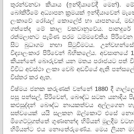
තුරන්වනවා කියාය (ඉන්දියාවේදී මෙන්). මේ 
බෝකිරීමේ අධ්‍යාපන ක්‍රමයක් ඉන්දියාවෙන් මැ
ලංකාවේ රෝයල් කොලේජ් හා යාපනයේ, මඩකල
ගත්තේද මේ කාල වකවානුවේය. පානදුරේ වලාන
රත්මලානට පැමිණ පරම ධම්මචේතිය පිරිව
සිට බුධාගම නඟා සිටුවීමටය. උන්වහන්
විද්‍යාලංකාර පිරිවෙන් බිහිකලේය. අවසානයේ 
කියන්නේ බොරුවක් යන මතය පරාජයට පත් වි
විවිධ අවස්ථා ලංකා වෙබ් අඩවියේ ඇති පන්සලේ
විස්තර කර ඇත.
විෂ්මය ජනක කරුණක් වන්නේ 1880 දී ගාල්ල
පසු පන්සල්, පිරිවෙන්, බෞද්ධ සටන යනාදිය ප
කළුසුද්දන් බෞද්ධ නායකත්‌වය අල්ලගෙන 
සත්‌වයෙක් යයි සලකන ඕල්කොට් එසේ නොව
මිගෙට්ටුගත්තේ ගුණානන්ද හිමියන් මුලදීම වටහා 
හිමියන්ට එය නොතේරුණේය. මෙය ලියන මටත් ම