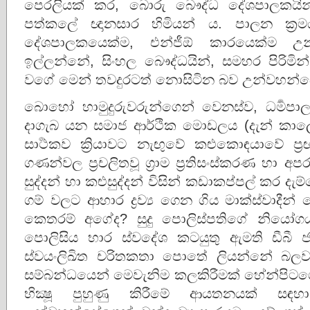
පෙරලියක් කර, බොරු බෞද්ධ දේශපාලකයින
පත්කලේ ඥානසාර හිමියන් ය. පාලන ක්‍ර
දේශපාලකයෙක්ම, එන්‌ජී‌ඕ කාරයෙක්ම උ
ඉල්ලන්නේ, සිංහල බෞද්ධයින්, සමහර පිරිම
වගේ මෙන් තවදුරටත් නොසිටින බව උන්වහන්සේගේ
බොහෝ හාමුදුරුවරුන්ගෙන් වෙනස්‌ව, ධර්‍මප
දාගැබ යන සමාජ ආර්ථික මොඩලය (දැන් කාලේ
සාර්‍ථකව ක්‍රියාවට නැඟුවේ කළුකොඳයාවේ ප්‍
ගණන්වල ප්‍රචලිතවූ ග්‍රාම ප්‍රතිසංස්කරණ හා අප
සුද්දන් හා කළුසුද්දන් විසින් කඩාකප්පල් කර දැම
ගම් වලට ආහාර ද්‍රව්‍ය ගෙන ගිය මාක්ස්වාදීන්
කෙතරම් අගේද? සුදු පොලිස්පතිගේ නියෝ
පොලිසිය භාර ස්වදේශ කටයුතු ඇමති ඩීබී 
ස්වයංලිඛිත චරිතකතා පොතේ ලියන්නේ බලවත් 
සම්බන්‌ධයෙන් මෙවැනිම කලකිරීමක් හේන්පිටගෙ
භික්‍ෂූ පුහුණු කිරීමේ ආයතනයක් සඳහ