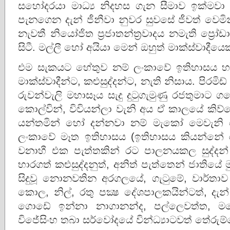
සහෝදරයා මාධ්‍ය නිදහස ගැන සීමාව ඉක්මවා
පැනගෙන දැන් ජීනීවා නුවර සුවසේ ජීවත් වෙමි
නැවතී නියෝජිත ප්‍රජාතන්‌ත්‍රවාදය නමැති ප්‍
සිටී. මල්ලී හෝ අයියා මෙන් ඔහුත් මාක්ස්වාදීයෙ
එම සැකයට හේතුව නම් ලංකාවේ ඉතිහාසය හා 
මාක්ස්වාදීන්ට, කළුසුද්දන්ට, නැති නිසාය. පිරමි
රුවන්වැලි මහාසෑය සැදු දුටුගැමුණු රජතුමාට
කොල්වින්, විවියන්ලා වැනි අය ඒ කාලයේ කිව
යන්තමින් හෝ දන්නවා නම් මැකෝ මෙවැනි 
ලංකාවේ මෑත ඉතිහාසය (ඉතිහාසය කියන්නේ ර
වනාහී එක පැත්තකින් රට පාලනයකල සුද්දන් 
භාරගත් කළුසුද්දනුත්, අනිත් පැත්තෙන් ජාතියේ
සිදුවූ නොනවතින අරගලයේ, ගැටුමේ, වාර්‌
කොල, නිල්, රතු පක්‍ෂ දේශපාලකයින්ටත්, දැන්
ගොඩේ ඉන්නා නාගානන්ද, පල්ලෙවත්ත, ම
විජේසිංහ තබා සර්වෝදයේ වින්ධ්‍යාටවත් තේරුම