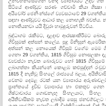
උන්වහන්සේගෙන් චන්ද ව්‍යාපාරයට උදව් ගත් ඩි
සිටියේ ආණ්ඩුව සරණං ගච්චාමි කියා ශික්‍ෂා
අයිවෝර් ජෙනිංන්ස්ගේ ව්‍යවසථාවේ 29 වගන්
සඳහා ආණ්ඩුවට ආධාර කල නොහැකි බවත්‌ය. 
නොතියනවා යයි දිවුරා හාමුදුරුවන් පිටවිය.
බුද්ධාගම රැකීමට, දළදාව ආරක්‍ෂාකිරීමට බොරු
ගිවිසුමක් අත්සන් කලේය. සුදු මිනිසුන් ඇමෙරි
අත්සන් කල නොයෙක් ගිවිසුම් වගේම මෙම ගිවි
ගෙනා 29 වගන්තිය, 1815 ගිවිසුම නොසලකා දැම
ව්‍යවස්ථා නැවත බොරුවට හෝ 1815 ගිවිසුමේ
ලබාගත්තා කියන්නේ කොළඹ කළුසුද්දන් රංච
1815 දී නැතිවූ සිංහලේ රාජ්‍යයේ බලය, අයිතිව
වෙනම දෙමළ රටක් යන ව්‍යාපාරය අරුණාචලම් ප
ප්‍රාන්තයේ ද්‍රවිඩ ව්‍යාපාරය හා එකතුව ගෙ
ශිෂ්ටාචාරය ගොඩනැඟූ සිංහලයාට, සිංහල
අයිතිවාසිකම් නැවත ලබාදීම සෙසු ජනවර්‍ගවල
ගැන හාව‌ර්ඩ් සරසවියේදී ඩිස්ක්‍රිමිනේෂන් විත