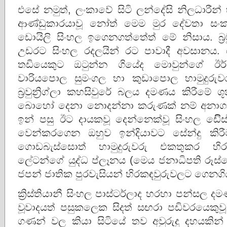
එසේ නමුත්, ලංකාවේ සිටි ලන්දේසි නිලධාරීන් 
ආණ්ඩුකාරයාවූ නෝත් මෙම මුර දේවතා සං
ඩොයිලි සිංහල ඉගෙනගත්තේත් මේ නිසාය. බ්‍රව
උඩරට සිංහල රදලයින් රට පාවාදී අවසානය
තඩියෙකුට ඔටුන්න ගියේද මොවුන්ගේ ඊර්
වාරියපොල සුමංගල හා කුඩාපොල හාමුදුරුවර
බ්‍රවුන්‍රිග්ලා කහසිවුරේ බලය දමණය කිරීමේ ශූ
බොහෝ දෙනා නොදන්නා කරුණක් නම් අනාගාරි
ඉන් පසු ඊට දායකවූ දෙන්නෙක්‌වූ සිංහල ඩිිෙ
වෙන්කරගෙන ඔහුව ඉන්දියාවට සේන්‌දු ක
ගොඩබැස්සොත් හාමුදුරුවරු එකතුකර හිරක
ලේටන්ගේ යුද්ධ ප්ලෑනය (මෙය ජනාධිපති රූස්
ජපන් ජාතික පුරවැසියන් හිරකඳවුරුවලට ගෙනගිය
ක්‍රිස්‌තියානී සිංහල පාස්ටර්ලාද හරහා පන්සල ද
වූවාදයත් පසුකලෙක සිදත් සඟරා පඩිවරයෙකු‌වූ ජ
ගණන් වල කියා සිටියේ තව අවුරුදු දහයකින් 