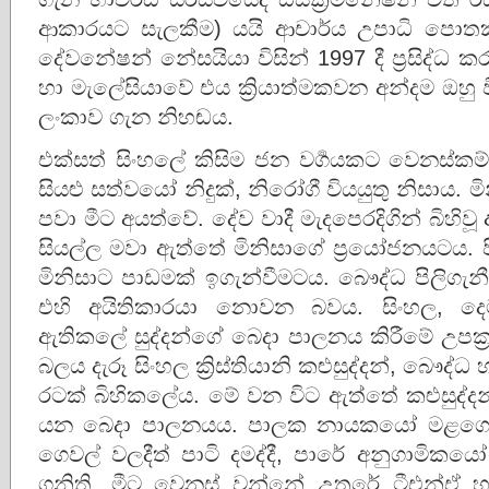
ආකාරයට සැලකීම) යයි ආචාර්ය උපාධි පොතක් ද
දේවනේෂන් නේසයියා විසින් 1997 දී ප්‍රසිද්ධ
හා මැලේසියාවේ එය ක්‍රියාත්මකවන අන්‌දම ඔහු
ලංකාව ගැන නිහඬය.
එක්සත් සිංහලේ කිසිම ජන වර්‍ගයකට වෙනස්කම්
සියළු සත්‌වයෝ නිදුක්, නිරෝගී වියයුතු නිසාය. මින
පවා මීට අයත්‌වේ. දේව වාදී මැදපෙරදිගින් බිහිවූ
සියල්ල මවා ඇත්තේ මිනිසාගේ ප්‍රයෝජනයටය.
මිනිසාට පාඩමක් ඉගැන්‌වීමටය. බෞද්ධ පිලිගැන
එහි අයිතිකාරයා නොවන බවය. සිංහල, දෙමළ, ක
ඇතිකලේ සුද්දන්ගේ බෙදා පාලනය කිරීමේ උපක්
බලය දැරූ සිංහල ක්‍රිස්තියානි කළුසුද්දන්, බෞද්ධ
රටක් බිහිකලේය. මේ වන විට ඇත්තේ කළුසුද්දන
යන බෙදා පාලනයය. පාලක නායකයෝ මළගෙව
ගෙවල් වලදීත් පාටි දමද්දී, පාරේ අනුගාමිකය
ගනිති. මීට වෙනස් වන්නේ උතුරේ ටී‌එන්‌ඒ හා