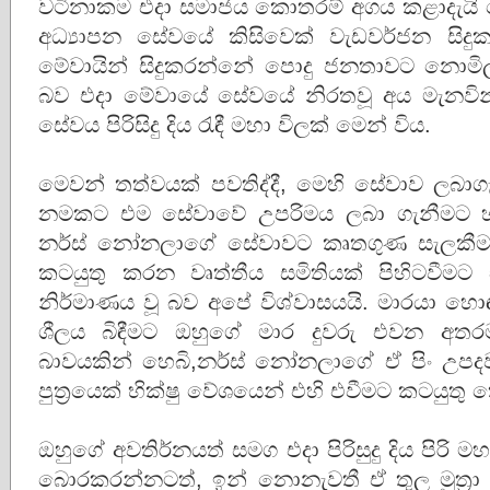
වටිනාකම එදා සමාජය කොතරම් අගය කළාදැයි
අධ්‍යාපන සේවයේ කිසිවෙක් වැඩවර්ජන සි
මේවායින් සිදුකරන්නේ පොදු ජනතාවට නොම
බව එදා මේවායේ සේවයේ නිරතවූ අය මැනවින් ද
සේවය පිරිසිදු දිය රැඳී මහා විලක් මෙන් විය.
මෙවන් තත්වයක් පවතිද්දී, මෙහි සේවාව ලබාග
නමකට එම සේවාවේ උපරිමය ලබා ගැනීමට හ
නර්ස් නෝනලාගේ සේවාවට කෘතගුණ සැලකීමක
කටයුතු කරන වෘත්තීය සමිතියක් පිහිටවීමට
නිර්මාණය වූ බව අපේ විශ්වාසයයි. මාරයා හො
ශීලය බිඳීමට ඔහුගේ මාර දුවරු එවන අතරම,
බාවයකින් හෙබි,නර්ස් නෝනලාගේ ඒ පිං උපද
පුත්‍රයෙක් භික්ෂු වේශයෙන් එහි එවීමට කටයුත
ඔහුගේ අවතිර්නයත් සමග එදා පිරිසුදු දිය පිරි ම
බොරකරන්නටත්, ඉන් නොනැවතී ඒ තුල මුත්‍