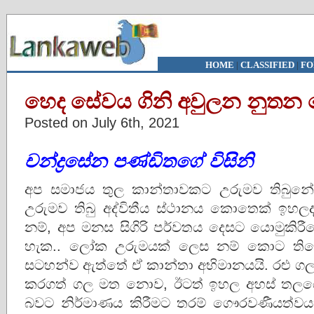
HOME
|
CLASSIFIED
|
FO
හෙද සේවය ගිනි අවුලන නුතන දෙ
Posted on July 6th, 2021
චන්ද්‍රසේන පණ්ඩිතගේ විසිනි
අප සමාජය තුල කාන්තාවකට උරුමව තිබුනේ 
උරුමව තිබු අද්විතීය ස්ථානය කොතෙක් ඉහල
නම්, අප මනස සිගිරි පර්වතය දෙසට යොමුකිරී
හැක.. ලෝක උරුමයක් ලෙස නම් කොට තිබෙන
සටහන්ව ඇත්තේ ඒ කාන්තා අභිමානයයි. රළු ග
කරගත් ගල මත නොව, ඊටත් ඉහල අහස් තලයේ 
බවට නිර්මාණය කිරීමට තරම් ගෞරවණීයත්වය