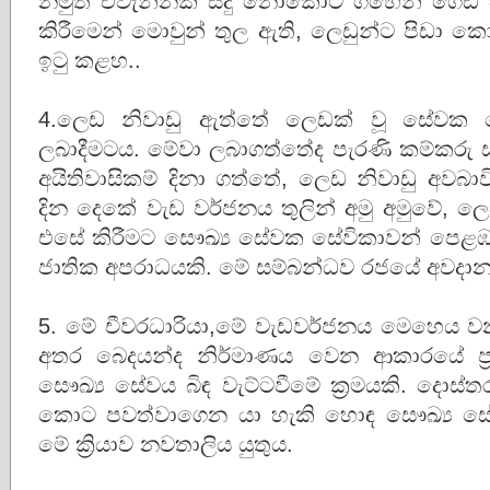
නමුත් එවැන්නක් සිදු නොකොට ගහෙන් ගෙඩි එ
කිරීමෙන් මොවුන් තුල ඇති, ලෙඩුන්ට පිඩා ක
ඉටු කළහ..
4.ලෙඩ නිවාඩු ඇත්තේ ලෙඩක් වූ සේවක 
ලබාදීමටය. මේවා ලබාගත්තේද පැරණි කම්කරු ස
අයිතිවාසිකම් දිනා ගත්තේ, ලෙඩ නිවාඩු අවබ
දින දෙකේ වැඩ වර්ජනය තුලින් අමු අමුවේ, 
එසේ කිරීමට සෞඛ්‍ය සේවක සේවිකාවන් පෙළඹවී
ජාතික අපරාධයකි. මේ සම්බන්ධව රජයේ අවදානය
5. මේ චීවරධාරියා,මේ වැඩවර්ජනය මෙහෙය ව
අතර බෙදයන්ද නිර්මාණය වෙන ආකාරයේ ප්
සෞඛ්‍ය සේවය බිඳ වැට්ටවීමේ ක්‍රමයකි. දොස්
කොට පවත්වාගෙන යා හැකි හොඳ සෞඛ්‍ය ස
මේ ක්‍රියාව නවතාලිය යුතුය.