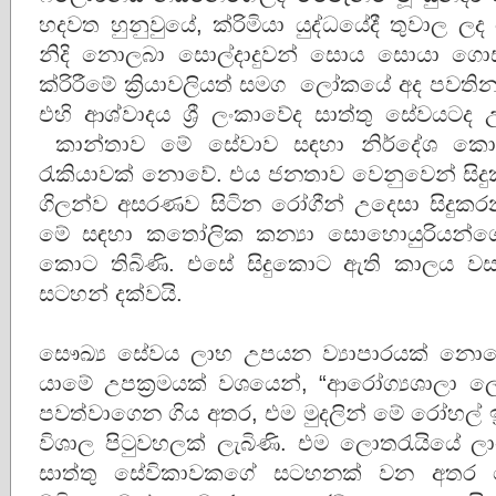
හදවත හුනුවුයේ, ක්රිමියා යුද්ධයේදී තුවාල 
නිදි නොලබා සොල්දාදුවන් සොය සොයා ගොස් 
ක්රිරීමේ ක්‍රියාවලියත් සමග ලෝකයේ අද පවති
එහි ආශ්වාදය ශ්‍රී ලංකාවේද සාත්තු සේවයටද
කාන්තාව මේ සේවාව සඳහා නිර්දේශ කොට 
රැකියාවක් නොවේ. එය ජනතාව වෙනුවෙන් සිදු
ගිලන්ව අසරණව සිටින රෝගීන් උදෙසා සිදුකර
මේ සඳහා කතෝලික කන්‍යා සොහොයුරියන්
කොට තිබිණි. එසේ සිදුකොට ඇති කාලය ව
සටහන් දක්වයි.
සෞඛ්‍ය සේවය ලාභ උපයන ව්‍යාපාරයක් නොව
යාමේ උපක්‍රමයක් වශයෙන්, “ආරෝග්‍යශාලා ල
පවත්වාගෙන ගිය අතර, එම මුදලින් මේ රෝහල් ඉ
විශාල පිටුවහලක් ලැබිණි. එම ලොතරැයියේ 
සාත්තු සේවිකාවකගේ සටහනක් වන අතර ම