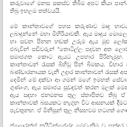
කරුවාගේ මනස සකස්ව තිබීම අපට කියා පා
තිබු ඉහලම තත්වයයි.
මේ කාන්තාවගේ පහස කරුණාව මෘදු භාව
ලබාදුන්නේ මහා මිහිරියාවකි. ඇය මෘදුය මොලො
හා සවන පිනන හඬක් උරුම ඇය මුළු ලෝකය
එබැවින් පඬිවරුන් “තොටිල්ල පදවන අත ල
සමාජගත කොට ඇයට උපහාර පිරිනැමුහ. අ
කාන්තාවන් රැසක් බිහිවූ පින් බිමකය. විහාර
බණ්ඩාරනායක වැනි උදාර කාන්තාවන් රැසක් අප
දෙමින් මේ දක්වා ආ ගමන් මගේ ඉමහත් සේවා
ගුණාංග, ඇය සමාජය සුවඳවත් කරන මලක් මෙනැය
ඇය සඳහා ජනමනස තුල ස්තාපිතව තිබු 
කාන්තාවක් බසයකට නැගුන විට ආසනයක් දී
පැවතුනහ. ඒ මිනිසුන් තුල නිසඟවම හටගත් ගෞරව
ෆ්ලොරන්ස් නයිටින්ගේල්ද මෙවැනිම වූ සුන