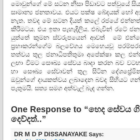
මොවුන්ගේ මේ සටන නිසා පිඩාවට පත්වුයේ ස
සාමාන්‍ය ජනතාවය. එයට පක්ෂ බේදයක් හෝ ආ
නැත. තවද මේ සටන දියත් කලේ රජයේ එන්න
කිරීමටය. එය ඉතා පැහැදිලිය. එබැවින් රටේ ජ
යුත්තේ කුමන ස්වරුපයෙන් ආවත් මේ එන්
ප්‍රභාකරන්ගේම බලවේගය මෙහෙයවූ පරම්ප
තත්වය තුල ජනාධිපතිතුමා අපේක්ෂා කල 
ලඟා වීමට සෞඛ්‍ය සේවය බාදා කරන බව වටහා ගන
හා සෞඛ්‍ය සේවාවන් තුල සිටින දේශප්‍රේම
ඔවුන්ගේ දායකත්වය ලබාදෙන බවද සිහියට ගන්
පැතුමයි. සත්‍ය සමග අත්වැල් බැඳ ගන්න.
One Response to “හෙද සේවය ග
දෙව්දත්..”
DR M D P DISSANAYAKE
Says: