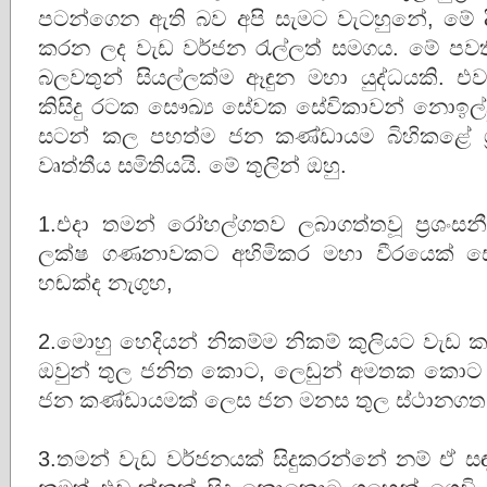
පටන්ගෙන ඇති බව අපි සැමට වැටහුනේ, මේ 
කරන ලද වැඩ වර්ජන රැල්ලත් සමගය. මේ පව
බලවතුන් සියල්ලක්ම ඈඳුන මහා යුද්ධයකි.
කිසිදු රටක සෞඛ්‍ය සේවක සේවිකාවන් නොඉල්ලූ
සටන් කල පහත්ම ජන කණ්ඩායම බිහිකළේ ශ්‍
වෘත්තීය සමිතියයි. මේ තුලින් ඔහු.
1.එදා තමන් රෝහල්ගතව ලබාගත්තවූ ප්‍රශංස
ලක්ෂ ගණනාවකට අහිමිකර මහා වීරයෙක් ස
හඬක්ද නැගුහ,
2.මොහු හෙදියන් නිකම්ම නිකම් කුලියට වැඩ 
ඔවුන් තුල ජනිත කොට, ලෙඩුන් අමතක කොට ක
ජන කණ්ඩායමක් ලෙස ජන මනස තුල ස්ථානග
3.තමන් වැඩ වර්ජනයක් සිදුකරන්නේ නම් ඒ සඳහා