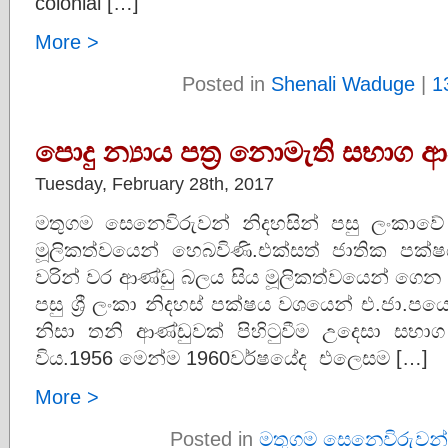
colonial […]
More >
Posted in
Shenali Waduge
|
1
පොදු න්‍යාය පත්‍ර නොමැති සභාග ආ
Tuesday, February 28th, 2017
මතුගම සෙනෙවිරුවන් නිදහසින් පසු ලංකාව
මූලිකත්වයෙන් හෙබවිණි.එක්සත් ජාතික පක්ෂයත
වරින් වර ආණ්ඩු බලය සිය මූලිකත්වයෙන් ගෙ
පසු ශ්‍රී ලංකා නිදහස් පක්ෂය වශයෙන් එ.ජා.ප
නිසා තනි ආණ්ඩුවක් පිහිටුවීම උදෙසා සභාග 
විය.1956 මෙන්ම 1960වර්ෂයේද එලෙසම […]
More >
Posted in
මතුගම සෙනෙවිරුවන්