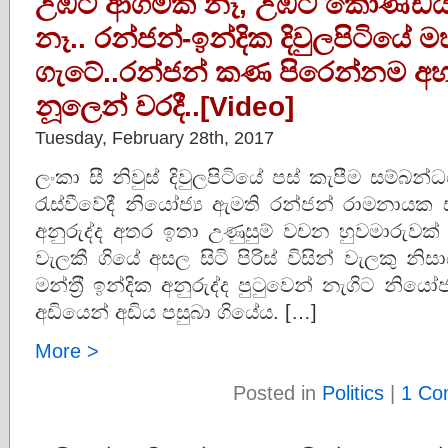
උඹට ආගමක් නෑ, උඹට කොණ්ඩය
නෑ.. රන්ජන්-ඉන්දික දිවුලපිටියේ
ගැටේ..රන්ජන් කණ පිරෙන්නම අහග
නූලෙන් වරදී..[Video]
Tuesday, February 28th, 2017
ලංකා සී නිවුස් දිවුලපිටියේ පස් කැපීම සම්බන්ධයෙ
රැස්වීවේදී නියෝජ්‍ය ඇමති රන්ජන් රාමනායක සහ 
අනුරුද්ද අතර ඉතා උණුසුම් වචන හුවමාරුවක් 
වැලකී ගියේ අසල සිටි පිරිස් විසින් වැලකු
මන්ත‍්‍රී ඉන්දික අනුරුද්ද පුටුවෙන් නැගිට නිය
අඩියෙන් අඩිය පසුබා ගියේය. […]
More >
Posted in
Politics
|
1 Co