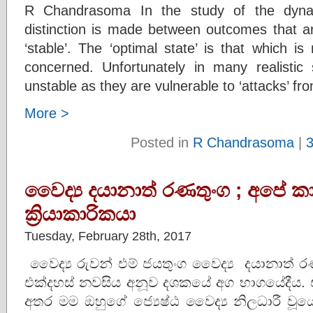
R Chandrasoma In the study of the dyn
distinction is made between outcomes that ar
‘stable’. The ‘optimal state’ is that which is
concerned. Unfortunately in many realistic s
unstable as they are vulnerable to ‘attacks’ f
More >
Posted in
R Chandrasoma
|
වෛද්‍ය දයානාත් රණතුංග ; අපේ 
ක්‍රියාකාරිකයා
Tuesday, February 28th, 2017
වෛද්‍ය රුවන් එම් ජයතුංග වෛද්‍ය දයානාත් ර
එක්දහස් නවසිය අනූව දශකයේ අග භාගයේදීය​. 
අතර මම ඔහුගේ ජ්‍යෙෂ්ඨ වෛද්‍ය නිලධාරී වූය