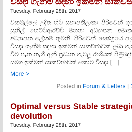
විසඳා ගැනීම සඳහා ඉක්මන් සාකච්
Tuesday, February 28th, 2017
වකමුල්ලේ උදිත හිමි සභාපතිලංකා පිිරිවෙන් ග
සුනිල් හෙට්ටිආරච්චි මහතා අධ්‍යාපන අමාත්
අධ්‍යාපන ලේකම් තුමනි, පිරිවෙන් ක්‍ෂේත‍්‍රයේ ප
විසඳා ගැනීම සඳහා ඉක්මන් සාකච්ඡාවක් ලබා ගැනීම
විට පැන නැගී ඇති ප‍්‍රධාන ගැටලූ රාශියක් පිළි
සමග ඉක්මන් සාකච්ඡාවක් කොට විසඳා […]
More >
Posted in
Forum & Letters
|
Optimal versus Stable strategie
devolution
Tuesday, February 28th, 2017