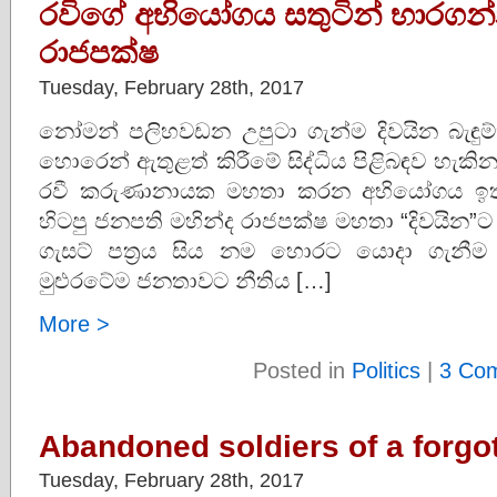
රවිගේ අභියෝගය සතුටින් භාරගන්
රාජපක්‌ෂ
Tuesday, February 28th, 2017
නෝමන් පලිහවඩන උපුටා ගැන්ම දිවයින බැඳුම්
හොරෙන් ඇතුළත් කිරීමේ සිද්ධිය පිළිබඳව හැකි
රවී කරුණානායක මහතා කරන අභියෝගය ඉතා
හිටපු ජනපති මහින්ද රාජපක්‌ෂ මහතා “දිවයින”ට
ගැසට්‌ පත්‍රය සිය නම හොරට යොදා ගැනී
මුළුරටේම ජනතාවට නීතිය […]
More >
Posted in
Politics
|
3 Co
Abandoned soldiers of a forgo
Tuesday, February 28th, 2017