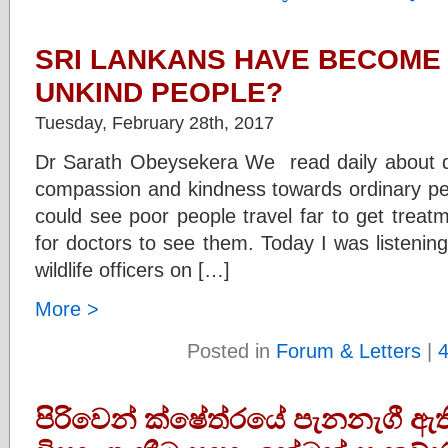
SRI LANKANS HAVE BECOME 
UNKIND PEOPLE?
Tuesday, February 28th, 2017
Dr Sarath Obeysekera We read daily about do
compassion and kindness towards ordinary p
could see poor people travel far to get trea
for doctors to see them. Today I was listenin
wildlife officers on […]
More >
Posted in
Forum & Letters
|
පිරිවෙන් ක්ෂේත්රයේ පැනනැගී ඇත