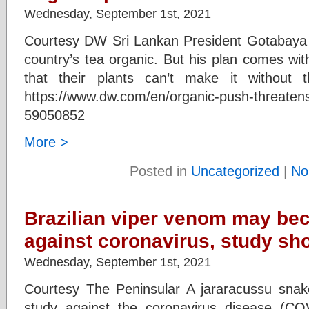
Wednesday, September 1st, 2021
Courtesy DW Sri Lankan President Gotabaya
country’s tea organic. But his plan comes wit
that their plants can’t make it without th
https://www.dw.com/en/organic-push-threatens
59050852
More >
Posted in
Uncategorized
|
No
Brazilian viper venom may beco
against coronavirus, study s
Wednesday, September 1st, 2021
Courtesy The Peninsular A jararacussu sna
study against the coronavirus disease (CO