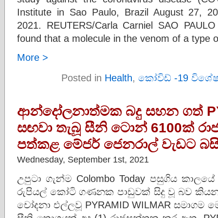
Institute in Sao Paulo, Brazil August 27, 2
2021. REUTERS/Carla Carniel SAO PAULO –
found that a molecule in the venom of a type o
More >
Posted in
Health
,
කෝවිඩ් -19 විශේ
ආන්දෝලනාත්මක බදු සහන ගත් 
සඟවා තැබූ සීනි ටොන් 6100ක් ර
පත්කළ මේජර් ජෙනරාල් වැඩට බසි
Wednesday, September 1st, 2021
උපුටා ගැන්ම Colombo Today පසුගිය කාලය
රුපියල් කෝටි ගණනක පාඩුවක් සිදු වූ බව කියන
චෝදනා එල්ලවූ PYRAMID WILMAR සමාගම 
සීනි තොගයක් අද (1) රාජසන්තක කර ඇත. PY