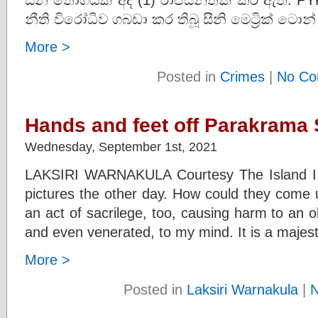
නීති විරෝධීව ගබඩා කර තිබූ සීනි මෙට්‍රික් ටොන්
More >
Posted in
Crimes
|
No Co
Hands and feet off Parakrama
Wednesday, September 1st, 2021
LAKSIRI WARNAKULA Courtesy The Island I
pictures the other day. How could they come u
an act of sacrilege, too, causing harm to an o
and even venerated, to my mind. It is a majes
More >
Posted in
Laksiri Warnakula
|
N