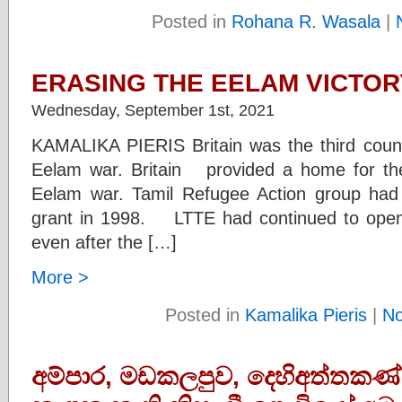
Posted in
Rohana R. Wasala
|
ERASING THE EELAM VICTORY
Wednesday, September 1st, 2021
KAMALIKA PIERIS Britain was the third count
Eelam war. Britain provided a home for t
Eelam war. Tamil Refugee Action group had g
grant in 1998. LTTE had continued to openl
even after the […]
More >
Posted in
Kamalika Pieris
|
N
අම්පාර, මඩකලපුව, දෙහිඅත්තකණ්