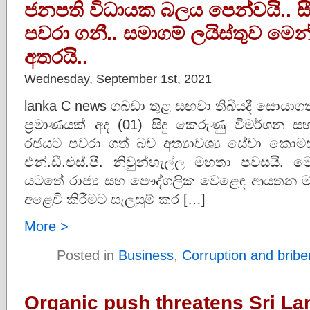
ජනපති විධායක බලය පෙන්වයි.. ස
පවරා ගනී.. සමාගම් ලයිස්තුව මෙන්න
අතරයි..
Wednesday, September 1st, 2021
lanka C news ගබඩා තුළ සඟවා තිබියදී සොයාගත් 
ප්‍රමාණයක් අද (01) සිදු කෙරුණු විමර්ශන සහ
රජයට පවරා ගත් බව අත්‍යාවශ්‍ය සේවා කොමස
එන්.ඩී.එස්.පී. නිවුන්හැල්ල මහතා පවසයි
යටතේ රාජ්‍ය සහ පෞද්ගලික වෙළෙඳ ආයතන ම
අළෙවි කිරීමට සැලසුම් කර […]
More >
Posted in
Business
,
Corruption and bribe
Organic push threatens Sri La