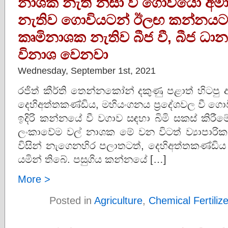
නාශක නැති නිසා වී ගොවියෝ අම
නැතිව ගොවියටන් ඊලඟ කන්නයට ක
කෘමිනාශක නැතිව බීජ වී, බීජ ධාන්‍
විනාශ වෙනවා
Wednesday, September 1st, 2021
රජිත් කීර්ති තෙන්නකෝන් දකුණු පළාත් හිට
දෙහිඅත්තකණ්ඩිය, මහියංගනය ප්‍රදේශවල වී ගො
ඉදිරි කන්නයේ වී වගාව සඳහා බිමි සකස් කිරීමේ
ලංකාවේම වල් නාශක මේ වන විටත් ව්‍යාපාරි
විසින් නැගෙනහිර පලාතටත්, දෙහිඅත්තකණ්ඩිය
යමින් තිබේ. පසුගිය කන්නයේ […]
More >
Posted in
Agriculture
,
Chemical Fertiliz