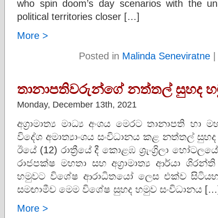
who spin doom’s day scenarios with the una
political territories closer […]
More >
Posted in
Malinda Seneviratne
තානාපතිවරුන්ගේ නත්තල් සුහද හ
Monday, December 13th, 2021
අග්‍රාමාත්‍ය මාධ්‍ය අංශය මෙරට තානාපති හා
විදේශ අමාත්‍යාංශය සංවිධානය කළ නත්තල් සුහද 
ඊයේ (12) රාත්‍රීයේ දී කොළඹ ශ්‍රැංග්‍රිලා හෝටලයේ ද
රාජපක්ෂ මහතා සහ අග්‍රාමාත්‍ය ආර්යා ශිරන්
හමුවට විශේෂ ආරාධිතයෝ ලෙස එක්ව සිටිය
සමඟාමීව මෙම විශේෂ සුහද හමුව සංවිධානය […
More >