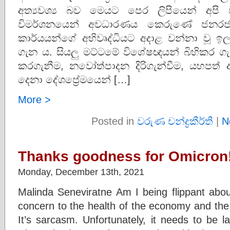
අත්‍යවශ්‍ය බව මෙයට පෙර ලිපියෙන් අපි ව
විමර්ශනයෙන් අවධාරණය කෙරුණේ ජනරජ
කාර්යයන්ගේ අභිවෘද්ධියට අදාළ වන්නා වූ ඉ
ගැන ය. සියලු මට්ටමේ විශේෂඥයන් බිහිකර ගැන
කරගැනීම, නවෝත්පාදන දිරිගැන්වීම, යහපත්
දෙනා දේශප්‍රේමයෙන් […]
More >
Posted in
වරුණ චන්ද්‍රකීර්ති
|
N
Thanks goodness for Omicron
Monday, December 13th, 2021
Malinda Seneviratne Am I being flippant abou
concern to the health of the economy and the 
It’s sarcasm. Unfortunately, it needs to be l