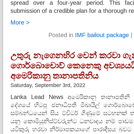
spread over a four-year period. This faci
submission of a credible plan for a thorough r
More >
Posted in
IMF bailout package
|
උතුරු නැගෙනහිර වෙන් කරවා ගැනීම
ගොර්බොචොව් කෙනෙකු අවශ්‍යයයි- 
අමෙරිකානු තානාපතිනිය
Saturday, September 3rd, 2022
Lanka Lead News අමෙරිකානු තානාපතිනි ජ
දේශයේ හිටපු ජනාධිපති මිඛායිල් ගොර්බොචො
සම්බන්ධයෙන් සිය ට්විටර් ගිණුමේ සටහනක් ත
යනු කොමියුනිස්ට්වරුන්ට ධනවාදය නම් පාඩ
යටිකුරු හරවා නිර්මාපකයාගේ පාරාදීසය බව