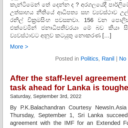
කැන්ටිමෙන් තේ දෙන්න ද ? අරගලයේදී පාර්ලිම
උත්සාහය නීතියේ ආධිපත්‍ය සහ ව්‍යවස්ථාව උ
රනිල් වික්‍රමසිංහ පවසනවා. 156 වන පොල
එක්වෙමින් ජනාධිපතිවරයා මේ බව කියා සි
ව්‍යවස්ථාවට අනූව කටයුතු නොකරණ […]
More >
Posted in
Politics
,
Ranil
|
No
After the staff-level agreement 
task ahead for Lanka is toughe
Saturday, September 3rd, 2022
By P.K.Balachandran Courtesy NewsIn.Asi
Thursday, September 1, Sri Lanka succeeded
agreement with the IMF for an Extended Fun