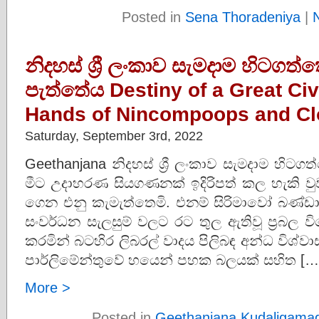
Posted in
Sena Thoradeniya
|
නිදහස් ශ්‍රී ලංකාව සැමදාම හිටගත
පැත්තේය Destiny of a Great Civi
Hands of Nincompoops and C
Saturday, September 3rd, 2022
Geethanjana නිදහස් ශ්‍රී ලංකාව සැමදාම හිටග
මීට උදාහරණ සියගණනක් ඉදිරිපත් කල හැකි වු
ගෙන එනු කැමැත්තෙමි. එනම් සිරිමාවෝ බණ්ඩා
සංවර්ධන සැලසුම් වලට රට තුල ඇතිවූ ප්‍රබ
කරමින් බටහිර ලිබරල් වාදය පිලිබඳ අන්ධ විශ
පාර්ලිමේන්තුවේ හයෙන් පහක බලයක් සහිත […
More >
Posted in
Geethanjana Kudaligama