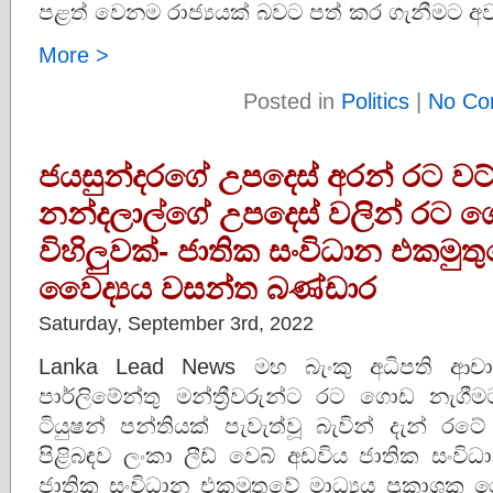
පළත් වෙනම රාජ්‍යයක් බවට පත් කර ගැනීමට අව
More >
Posted in
Politics
|
No Co
ජයසුන්දරගේ උපදෙස් අරන් රට වට්
නන්දලාල්ගේ උපදෙස් වලින් රට 
විහිලුවක්- ජාතික සංවිධාන එකමුතුව
වෛද්‍යය වසන්ත බණ්ඩාර
Saturday, September 3rd, 2022
Lanka Lead News මහ බැංකු අධිපති ආචාර
පාර්ලිමේන්තු මන්ත්‍රීවරුන්ට රට ගොඩ නැග
ටියුෂන් පන්තියක් පැවැත්වූ බැවින් දැන් රට
පිළිබඳව ලංකා ලීඩ් වෙබ් අඩවිය ජාතික සංවි
ජාතික සංවිධාන එකමුතුවේ මාධ්‍යය ප්‍රකාශක