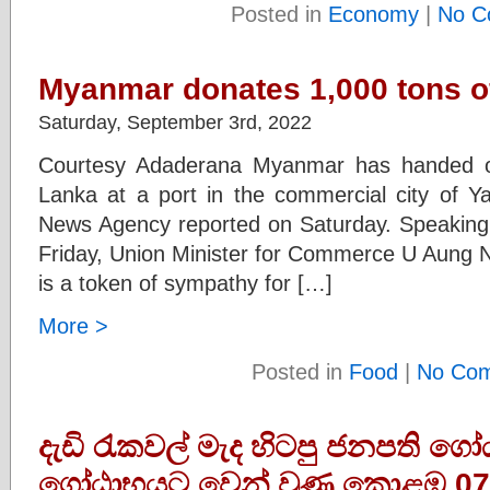
Posted in
Economy
|
No C
Myanmar donates 1,000 tons of
Saturday, September 3rd, 2022
Courtesy Adaderana Myanmar has handed ov
Lanka at a port in the commercial city of 
News Agency reported on Saturday. Speaking
Friday, Union Minister for Commerce U Aung N
is a token of sympathy for […]
More >
Posted in
Food
|
No Com
දැඩි රැකවල් මැද හිටපු ජනපති ගෝ
ගෝඨාභයට වෙන් වුණු කොළඹ 07 ස