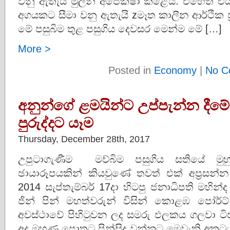
වනු ඇතැයි මුලින් අපේක්‌ෂා කළේය. එහෙත් එය
අගයකට සීමා වනු ඇතැයි zමෑත කාලීන ආර්ථික ප
මේ පසුබිම තුළ පසුගිය දෙවසර මෙන්ම මේ […]
More >
Posted in
Economy
|
No C
අනුන්ගේ ළමයින්ට උප්පැන්න දී
පුරුද්දට යෑම
Thursday, December 28th, 2017
උපුටාගැණීම මව්බිම පසුගිය සතියේ මු
ඡායාරූපයකින් කියවුණේ තවත් එක් අප්‍රසන්
2014 සැප්තැම්බර් 17දා හිටපු ජනාධිපති මහින්
ජින් පින් මහත්වරුන් විසින් කොළඹ පෝර්ට් ස
අවස්ථාවේ පිහිටුවන ලද සමරු ඵලකය ගලවා 
අද මුහුණු පොතට පින්සිදු වන්නට මෙවැනි අකටය