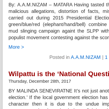
By: A.A.M.NIZAM – MATARA Having tasted t
malicious allegations, distortion of facts, m
carried out during 2015 Presidential Elect
green/blue/red (elephant/hand/bell) combi
mud slinging campaign againt the SLPP with 
populist movement contesting against the scor
More >
Posted in
A.A.M.NIZAM
|
1
Wilpattu is the ‘National Quest
Thursday, December 28th, 2017
BY MALINDA SENEVIRATNE It’s not just anoth
election.’ If the local government election has
character then it is due to the undue im