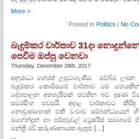
More >
Posted in
Politics
|
No Co
බැඳුම්කර වාර්තාව 31දා නොදුන්
පෙවීම ඔප්පු වෙනවා
Thursday, December 28th, 2017
අනුරාධා හේරත් උපුටාගැණීම මව්බිම ලබන (31
බැඳුම්කර කොමිසමේ වාර්තාව යම් හෙයකි
දේශපාලන අතගැසීමක් පවතින බව දූෂණ වි
සමරසිංහ පවසයි. අදාළ වාර්තාවට කිසිද
නොවුණහොත් එකී වංචාව සම්බන්ධයෙන් හිටප
මහේන්ද්‍රන් හා පර්පචුවල් ට්‍රෙෂරීස් සමාගමේ
මන්ත්‍රි රවි කරුණානායක ඇතුළු […]