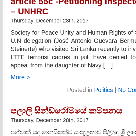
article 55c -Petitioning Inspec
– UNHRC
Thursday, December 28th, 2017
Society for Peace Unity and Human Rights of 
U.N delegation (José Antonio Guevara Berm
Steinerte) who visited Sri Lanka recently to inv
LTTE terrorist cadres in jail, have denied to
appeal from the daughter of Navy […]
More >
Posted in
Politics
|
No Co
පලාලි සින්ඩ්රෝමයේ කම්පනය
Thursday, December 28th, 2017
පශ්චාත් යුද මානසිකත්ව සංකූලතාව පිලිබඳ ශ්‍රී ල