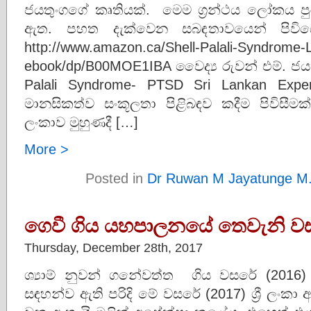
ජයතුංගගේ කෘතියක්. මෙම ග්‍රන්ථය ලෝකය පු
ඇත. පහත දැක්වෙන සබඳතාවයෙන් පිවිසෙ
http://www.amazon.ca/Shell-Palali-Syndrome-
ebook/dp/B00MOE1IBA වෛද්‍ය රුවන් එම්. ජයතු
Palali Syndrome- PTSD Sri Lankan Experi
මානසිකත්ව සංකූලතා පිළිබඳව කදීම පිවිසීම
ලංකාව මුහුණදී […]
More >
Posted in
Dr Ruwan M Jayatunge M
ගෙවී ගිය යහපාලනයේ තෙවැනි ව
Thursday, December 28th, 2017
ශ්‍යාම් නුවන් ගනේවත්ත ගිය වසරේ (2016) ශ
සඳහන්ව ඇති පරිදි මේ වසරේ (2017) ශ්‍රී ලංකා