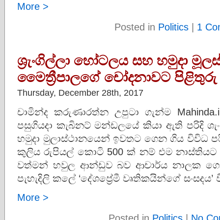
More >
Posted in
Politics
|
1 Co
ශ්‍රැංගිල්ලා හෝටලය සහ හමුදා මූ
මෛත්‍රීපාලගේ චෝදනාවට පිළිතුර
Thursday, December 28th, 2017
චාමින්ද කරුණාරත්න උපුටා ගැන්ම Mahinda.
පසුගියදා කැබිනට් මන්ඩලයේ කියා ඇති පරිදි ශැ
හමුදා මුලාස්ථානයෙන් ඉවතට ගෙන ගිය විවිධ ප
කුලිය රුපියල් කොටි 500 ක් නම් එම නාස්තිය
වත්මන් හවුල ආන්ඩුව බව ආචාර්ය නාලක ගො
පැහැදිලි කලේ ‘දේශප්‍රේමී වෘතිකයින්ගේ සංසදය’ ව
More >
Posted in
Politics
|
No Co