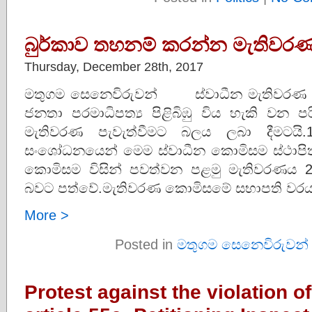
බුර්කාව තහනම් කරන්න මැතිවර
Thursday, December 28th, 2017
මතුගම සෙනෙවිරුවන් ස්වාධීන මැතිවරණ 
ජනතා පරමාධිපත්‍ය පිළිබිඹු විය හැකි වන
මැතිවරණ පැවැත්වීමට බලය ලබා දීමටයි.19
සංශෝධනයෙන් මෙම ස්වාධීන කොමිසම ස්ථාපි
කොමිසම විසින් පවත්වන පළමු මැතිවරණය 
බවට පත්වේ.මැතිවරණ කොමිසමේ සභාපති වරයා ව
More >
Posted in
මතුගම සෙනෙවිරුවන්
Protest against the violation o