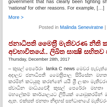
government that has clearly been fighting s
‘national’ for other reasons. For example, […]
More >
Posted in
Malinda Seneviratne
ජනාධිපති මෛත‍්‍රී මැතිවරණ නීති 
අවභාවිතයේ.. ලිඛිත සාක්‍ෂි සහිතව 
Thursday, December 28th, 2017
– කුසල් පෙරේරා lanka C news මෙවර පැවැ
අදාලව ජනාධිපති මෛත‍්‍රිපාල සිරිසේන ම
කරමින් කටයුතු කරන්නේ යයි ශ‍්‍රී ලංකා මැ
ස්වාධීන මාධ්යවේදී කුසල් පෙරේරා මහතා 
මහලේකම් කාර්යාලයට ලිපියක් යොමුකරමින් 
ඇත. එක්සත් ජනතා නිදහස් සන්ධානයේ මැතිවරණ 