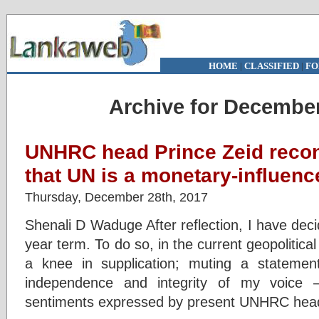
HOME
|
CLASSIFIED
|
FO
Archive for December
UNHRC head Prince Zeid recon
that UN is a monetary-influen
Thursday, December 28th, 2017
Shenali D Waduge After reflection, I have dec
year term. To do so, in the current geopolitica
a knee in supplication; muting a statemen
independence and integrity of my voice 
sentiments expressed by present UNHRC hea