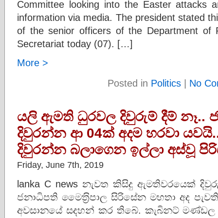
Committee looking into the Easter attacks an
information via media. The president stated t
of the senior officers of the Department of P
Secretariat today (07). […]
More >
Posted in
Politics
|
No Co
යලි ඇමති ධුරවල දිවුරුම් දීම් නෑ.. 
දිවුරන්න ආ 04ක් අදම හරවා යවයි.
දිවුරන්න බලාගෙන ඉල්ලා අස්වූ පිරිස 
Friday, June 7th, 2019
lanka C news නැවත කිසිදු ඇමතිවරයෙක් දිවුරු
ජනාධිපති මෛත‍්‍රිපාල සිරිසේන මහතා අද පැව
අවසානයේ සදහන් කර තිබේ. කැබිනට් මණ්ඩල හ