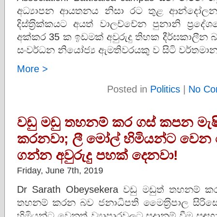
අධ්‍යාපන ආයතනය නිසා රට තුළ ආන්දෝල
දිස්ත‍්‍රික්කයට අයත් වාලච්චේන පුනානි ප‍්‍
අක්කර 35 ක ඉඩමක් අවුරුදු තිහක දීර්ඝකාලීන
සංවර්ධන නියෝජ්‍ය ඇමතිවරයකු ව සිටි වර්තමා
More >
Posted in
Politics
|
No Co
වඩු මඩු තහනම් කර ගස් කපන මැෂ
කරනවා; ලී මෝල් හිමියන්ට වෙන
ගන්න අවුරුදු පහක් දෙනවා!
Friday, June 7th, 2019
Dr Sarath Obeysekera වඩු මඩුත් තහනම් ක
තහනම් කරන බව ජනාධිපති මෛත‍්‍රිපාල සිර
හිමියන්ට වෙනත් ව්‍යාපාරවලට සූදානම් වීම ස