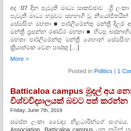
අද :07 දින පැවැති මාධ්‍ය සාකච්ඡාව ශ්‍රී ල
පැවැති මාධ්‍ය හමුවට සහභාගි වූ නියෝජිතයින් ■
සේමසිංහ මහතා ■ පාර්ලිමේන්තු මන්ත්‍රී දිලුම
මන්ත්‍රී ප්‍රසන්න රණවීර මහතා ■ හිටපු බස්නාහිර ප
මහතා පාර්ලිමේන්තු මන්ත්‍රී ශෙහාන් සේමසි
ක්‍රියාත්මක වෙන පාස්කු […]
More >
Posted in
Politics
|
1 Co
Batticaloa campus මුදල් අය නො
විශ්වවිද්‍යාලයක් බවට පත් කරන්න
Friday, June 7th, 2019
සමස්ත ලංකා වෛද්‍ය නිළධාරීන්ගේ සංගමය. Al
Association. Batticaloa campus යන නමින්