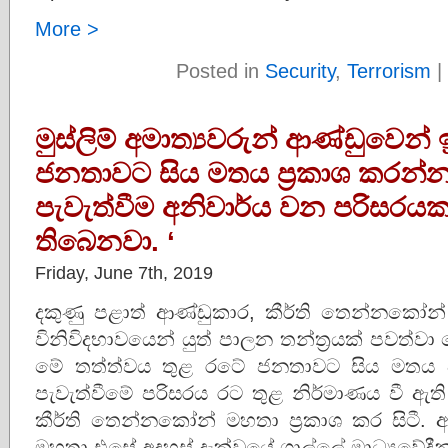
More >
Posted in
Security
,
Terrorism
|
මුස්ලිම් අමාත්‍යවරුන් ආණ්ඩුවෙන්
ජනතාවට සිය මතය ප්‍රකාශ කරන්
පැවැත්වීම අනිවාර්ය වන පරිසරය
තිබෙනවා. ‘
Friday, June 7th, 2019
දකුණු පළාත් ආණ්ඩුකාර, කීර්ති තෙන්නකෝන් ර
විනිවිදභාවයෙන් යුත් පාලන තන්ත්‍රයක් පවත්ව
මේ තත්ත්වය තුළ රටේ ජනතාවට සිය මතය ප
පැවැත්වීමේ පරිසරය රට තුළ නිර්මාණය වී ඇත
කීර්ති තෙන්නකෝන් මහතා ප්‍රකාශ කර සිටී.
මහතා එසේ අදහස් දැක්වූයේ ගාල්ලේ මාධ්‍යවේදීන