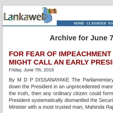
HOME
|
CLASSIFIED
|
FO
Archive for June 7
FOR FEAR OF IMPEACHMENT 
MIGHT CALL AN EARLY PRES
Friday, June 7th, 2019
By M D P DISSANAYAKE The Parliamentary 
down the President in an unprecedented manner
the truth, then any ordinary citizen could fo
President systematically dismantled the Secu
Minister with a most trusted man, Mahinda R