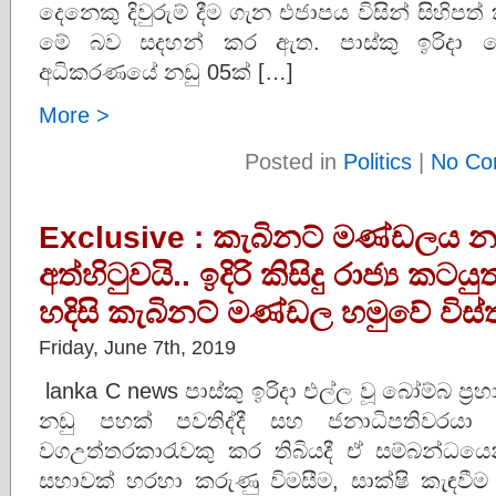
දෙනෙකු දිවුරුම් දීම ගැන එජාපය විසින් සිහිප
මේ බව සදහන් කර ඇත. පාස්කු ඉරිදා බෝම
අධිකරණයේ නඩු 05ක් […]
More >
Posted in
Politics
|
No Co
Exclusive : කැබිනට් මණ්ඩලය න
අත්හිටුවයි.. ඉදිරි කිසිදු රාජ්‍ය ක
හදිසි කැබිනට් මණ්ඩල හමුවේ විස
Friday, June 7th, 2019
lanka C news පාස්කු ඉරිදා එල්ල වූ බෝම්බ ප
නඩු පහක් පවතිද්දී සහ ජනාධිපතිවර
වගඋත්තරකාරැවකු කර තිබියදී ඒ සම්බන්ධයෙන
සභාවක් හරහා කරුණු විමසීම, සාක්ෂි කැඳවීම