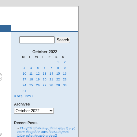
October 2022
M
T
W
T
F
S
S
1
2
3
4
5
6
7
8
9
10
11
12
13
14
15
16
න
ඒ
17
18
19
20
21
22
23
24
25
26
27
28
29
30
31
« Sep
Nov »
Archives
Archives
Recent Posts
71හැවිරිදි ප්‍රවීණ මලල ක්‍රීඩක අතුල ශ්‍රී ලාල්
මහතා කිලෝමීටර් 30ක විශේෂ මැරතන්
ම්
ධාවන අභියෝගයකට සැරසෙයි