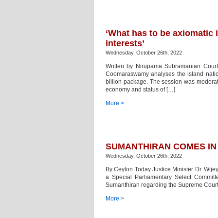
‘What has to be axiomatic i
interests’
Wednesday, October 26th, 2022
Written by Nirupama Subramanian Courte
Coomaraswamy analyses the island nation’
billion package. The session was moderat
economy and status of […]
More >
SUMANTHIRAN COMES IN
Wednesday, October 26th, 2022
By Ceylon Today Justice Minister Dr. Wi
a Special Parliamentary Select Committ
Sumanthiran regarding the Supreme Court d
More >