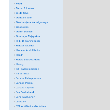
Food
Forum & Letters
G. de Silva
Gandara John
Geethanjana Kudaligamage
Geopolitics
Gomin Dayasri
Gotabaya Rajapaksa
H. L. D. Mahindapala
Hafizur Talukdar
Hameed Abdul Karim
Health
Herold Leelawardena
History
IMF bailout package
Ira de Silva
Janaka Alahapperuma
Janaka Perera
Janaka Yagirala
Jay Deshabandu
John MacKinnon
Judiciary
JVP Anti-National Activities