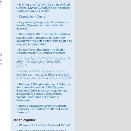
න
Is it not a concerning issue how Major
]
General Kamal Gunaratne got Velupillai
Prabhakaran’s ID Card?
Quoted from Quora
Engineering Prognosis: A Lesson for
Health, Governance, and National
Survival
Since Article 83.ආ. of the Constitution
has not been amended to date, the
amendment to extend the term of judges
requires a referendum.
India’s Naval Expansion: A Golden
Opportunity for Sri Lankan Investors
ර
හොරු අල්ලන වැඩේ ඉස්සරවෙලාම කරේ
ව
රනිල් – ආණ්ඩුව දැන් ලංකාවට විහිළු
හ
සපයනවා
මට කතා කරන්න දෙන්නකෝ මොන
මඟුලක්ද මේ – මට බලය තිබ්බා නම් උඹලා
සේරටම දඬුවම් කරනවා – අර්චුනා යකා නටයි
Reform of Slaughterhouse Conditions
that have the archaic 19th Century
Butcher’s Ordinance as the governing
legislation is a more urgent Animal
Welfare issue than Elephants in
Perahera.
IDMNS Advanced Welding Campus –
Preparing Sri Lankan Youth for Global
Careers
Most Popular
Where is Sri Lanka’s Shaheed Drone?
Beyond Cakes and Caregiving and