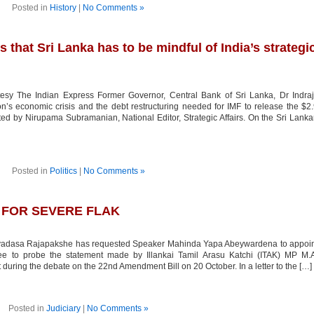
Posted in
History
|
No Comments »
s that Sri Lanka has to be mindful of India’s strategi
sy The Indian Express Former Governor, Central Bank of Sri Lanka, Dr Indraj
s economic crisis and the debt restructuring needed for IMF to release the $2
ed by Nirupama Subramanian, National Editor, Strategic Affairs. On the Sri Lank
Posted in
Politics
|
No Comments »
 FOR SEVERE FLAK
jeyadasa Rajapakshe has requested Speaker Mahinda Yapa Abeywardena to appoi
ee to probe the statement made by Illankai Tamil Arasu Katchi (ITAK) MP M.A
uring the debate on the 22nd Amendment Bill on 20 October. In a letter to the […]
Posted in
Judiciary
|
No Comments »