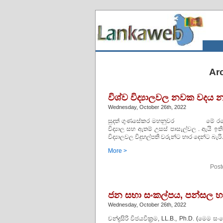
Arc
විශ්ව විද්‍යාලවල නවක වදය නත
Wednesday, October 26th, 2022
සුදත් ගුණසේකර මහනුවර මේ රටේ අද න
විද්‍යාල සහ ඇතම් උසස් පාසැල්වල . ඇයි ඉ
විද්‍යාලවල විදුහල්පති වරුන්ට භාර දෙන්ට
More >
Post
ජන සභා සංකල්පය, පන්සල හා 
Wednesday, October 26th, 2022
චන්ද්‍රසිරි විජයවික්‍රම, LL.B., Ph.D. (