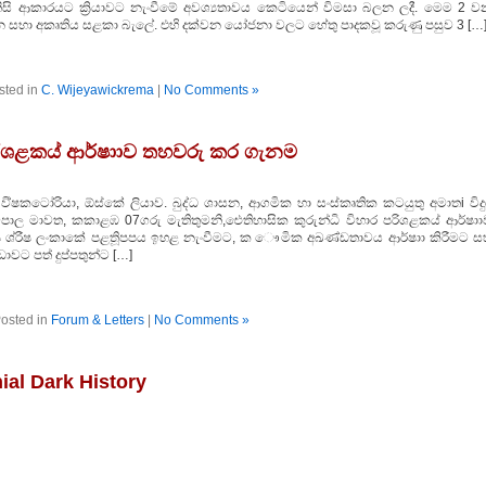
සි ආකාරයට ක්‍රියාවට නැංවීමේ අවශ්‍යතාවය කෙටියෙන් විමසා බලන ලදී. මෙම 2 ව
 සභා අකෘතිය සළකා බැලේ. එහි දක්වන යෝජනා වලට හේතු පාදකවූ කරුණු පසුව 3 […
sted in
C. Wijeyawickrema
|
No Comments »
පරිශළකය් ආර්ෂාාව තහවරු කර ගැනම
 වි්ෂකටෝරියා, ඕස්කේ ලියාව. බුද්ධ ශාසන, ආගමික හා සංස්කෘතික කටයුතු අමාතi විදු
මපාල මාවත, කකාළඹ 07ගරු මැතිතුමනි,ඓතිහාසික කුරුන්ධි විහාර පරිශළකය් ආර්ෂාා
ශ්රීෂ ලංකාකේ පළතිූපපය ඉහළ නැංවීමට, ක ෞමික අඛණ්ඩතාවය ආර්ෂාා කිරීමට ස
ාවට පත් දුප්පතුන්ට […]
osted in
Forum & Letters
|
No Comments »
ial Dark History