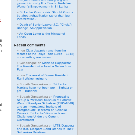
garment industry It Is Time to Redefine
Women’s Empowerment in Sri Lanka
Sri Lanka Prison crisis: Should Prisons
be about rehabilitation rather than just
incarceration?
c
Death of Senior Lawyer J.C. (“Chula”)
Boange -An Appreciation
An Open Letter to the Minister of
Lands
it
Recent comments
.9
an
.
on
Clear Japan’s name from the
records of the Tokyo Trials (1946 – 1948)
of committing war crimes
Gunasinghe
on
Mahinda Rajapaksa:
The President who freed a Nation from
Fear
.
on
The arrest of Former President
Ranil Wickremesinghe
Sudath Gunasekara
on
Sri Lankan
Marxists have not been pro – Sinhala or
pro – Buddhist
Sudath Gunasekara
on
Proposal to
Set up a “Memorial Museum of Patriotic
Wars of Kandyan Sinhalese (1505-1848)
nt
and an International Institute of
.
Postgraduate Research on Colonial
Crimes in Sri Lanka” -Prospects and
Challenges Under the Current
Government
Sudath Gunasekara
on
LTTE Diaspora
and ISIS Diaspora Send Drones to Their
Sri Lankan Relatives