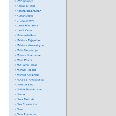
JVP promises
Kamalika Pieris
Kanthar Balanathan
Kumar Moses
L. Jayasooriya
Laksiri Warnakula
Law & Order
MahamahaRaja
Mahinda Rajapaksa
Mahinda Weerasinghe
Malin Abeyatunga
Malinda Seneviratne
Mario Perera
MD Pathik Hasan
Michael Roberts
Michelle Alexander
N.A.de S. Amaratunga
Nalin De Silva
Nalliah Thayabharan
Nature
Nava Thakuria
New Constitution
News
Nimal Fernando