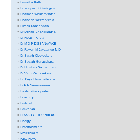
Darmitha-Kotte
Development Strategies
Dharman Wickremeratne
Dharshan Weerasekera
Dilrook Kannangara
Dr Donald Chandraratna
Dr Hector Perera
Dr M D P DISSANAYAKE
Dr Ruwan M Jayatunge M.D.
Dr Sarath Obeysekera
Dr Sudath Gunasekara
Dr Upatissa Pethiyagoda.
Dr Victor Gunasekara
Dr. Daya Hewapathirane
Dr.P.A.Samaraweera
Easter attack probe
Economy
Editorial
Education
EDWARD THEOPHILUS
Energy
Entertainments
Environment
Fake News