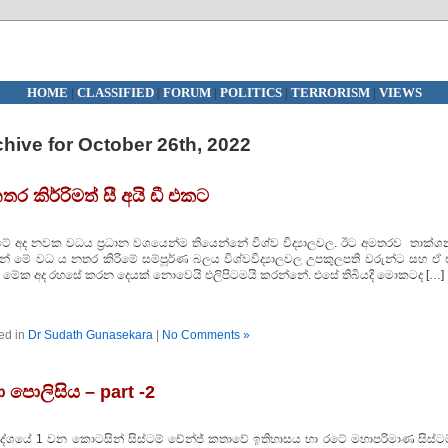
HOME
|
CLASSIFIED
|
FORUM
|
POLITICS
|
TERRORISM
|
VIEWS
hive for October 26th, 2022
ර කිර්‍රිමත් සී අයි ඩී එකට
වක වධය ප්‍රධාන වශයෙන්ම තියෙන්නේ විශ්ව විද්‍යාලවල. ඊට අමතරව තාක්ශ
තින් මේ වධ ය නතර කිරිමේ සම්පූර්ණ බලය විශ්වවිද්‍යාලවල උපකුලපති වරුන්ට සහ ඒ 
 බැරි. මේක අද රහසේ කරන දෙයක් නොවෙයි එලිපිටමයි කරන්නේ. එසේ තිබියදි මොකටද […]
ed in
Dr Sudath Gunasekara
|
No Comments »
පොලිසිය – part -2
මෙම සංදේශයේ 1 වන කොටසින් සිස්ටම් චේන්ජ් කතාවේ ඉතිහාසය හා රටේ මහාපරිමාණ සිස්ට