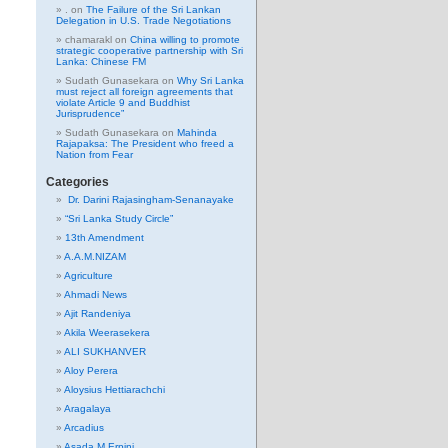
.
on
The Failure of the Sri Lankan
Delegation in U.S. Trade Negotiations
chamarakl
on
China willing to promote
strategic cooperative partnership with Sri
Lanka: Chinese FM
Sudath Gunasekara
on
Why Sri Lanka
must reject all foreign agreements that
violate Article 9 and Buddhist
Jurisprudence”
Sudath Gunasekara
on
Mahinda
Rajapaksa: The President who freed a
Nation from Fear
Categories
Dr. Darini Rajasingham-Senanayake
“Sri Lanka Study Circle”
13th Amendment
A.A.M.NIZAM
Agriculture
Ahmadi News
Ajit Randeniya
Akila Weerasekera
ALI SUKHANVER
Aloy Perera
Aloysius Hettiarachchi
Aragalaya
Arcadius
Asada M Erpini