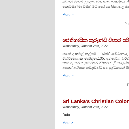
චේන්ජ් එකක් උදෙසා ජන සභා සංකල්පය නි
කොටසින් මා විසින් මීට පෙර යෝජනාකල ජන
More >
Po
ඓතිහාසික කුරුන්ධි විහාර 
Wednesday, October 26th, 2022
ගයන් ද කමල් කල්කම් – ‘ස්පර්’ සංවිධානය,
වික්ර්මනායක මැතිතුමා,135, අනගාරික ධර්
තහවරු කර ගැනමවසර 27කට වැඩි කාලය්ෂ 
අපකග් ආර්ෂාක හමුදාවන්ට සහ යුද්ධකයන් පීඩ
More >
P
Sri Lanka’s Christian Colon
Wednesday, October 26th, 2022
Dutu
More >