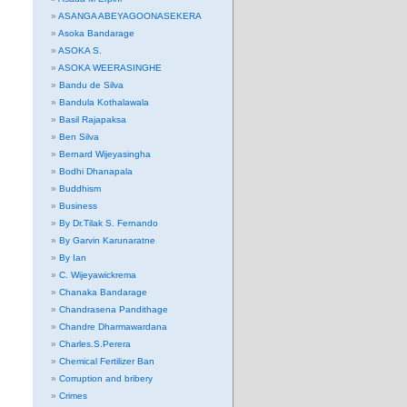
ASANGA ABEYAGOONASEKERA
Asoka Bandarage
ASOKA S.
ASOKA WEERASINGHE
Bandu de Silva
Bandula Kothalawala
Basil Rajapaksa
Ben Silva
Bernard Wijeyasingha
Bodhi Dhanapala
Buddhism
Business
By Dr.Tilak S. Fernando
By Garvin Karunaratne
By Ian
C. Wijeyawickrema
Chanaka Bandarage
Chandrasena Pandithage
Chandre Dharmawardana
Charles.S.Perera
Chemical Fertilizer Ban
Corruption and bribery
Crimes