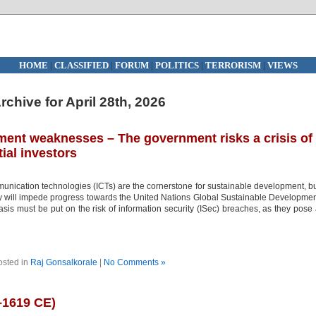
HOME
|
CLASSIFIED
|
FORUM
|
POLITICS
|
TERRORISM
|
VIEWS
rchive for April 28th, 2026
nt weaknesses – The government risks a crisis of
ial investors
nication technologies (ICTs) are the cornerstone for sustainable development, b
ey will impede progress towards the United Nations Global Sustainable Developme
s must be put on the risk of information security (ISec) breaches, as they pose
osted in
Raj Gonsalkorale
|
No Comments »
–1619 CE)