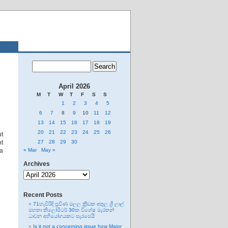
April 2026
M
T
W
T
F
S
S
1
2
3
4
5
6
7
8
9
10
11
12
13
14
15
16
17
18
19
20
21
22
23
24
25
26
ut
nt
27
28
29
30
 a
« Mar
May »
Archives
Archives
Recent Posts
71හැවිරිදි ප්‍රවීණ මලල ක්‍රීඩක අතුල ශ්‍රී ලාල්
මහතා කිලෝමීටර් 30ක විශේෂ මැරතන්
ධාවන අභියෝගයකට සැරසෙයි
Is it not a concerning issue how Major