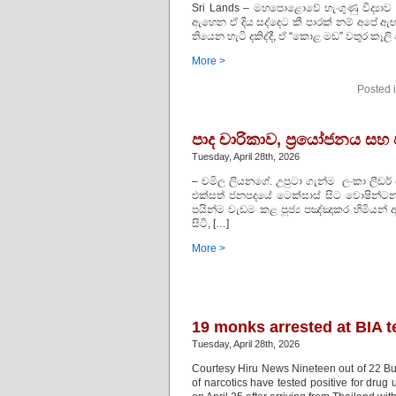
Sri Lands – මහපොළොවේ හැංගුණු විද්‍යාව ස
ඇහෙන ඒ දිය සද්දෙට කී පාරක් නම් අපේ ඇ
තියෙන හැටි දකිද්දී, ඒ “කොළ මඩ” වතුර කෑලි
More >
Posted 
පාද චාරිකාව, ප්‍රයෝජනය සහ ජන
Tuesday, April 28th, 2026
– චමිල ලියනගේ. උපුටා ගැන්ම ලංකා ලීඩර
එක්සත් ජනපදයේ ටෙක්සාස් සිට වොෂින්ටන
පයින්ම වැඩම කළ පූජ්‍ය පඤ්ඤාකර හිමියන් ඇත
සිටි, […]
More >
19 monks arrested at BIA te
Tuesday, April 28th, 2026
Courtesy Hiru News Nineteen out of 22 Bud
of narcotics have tested positive for drug