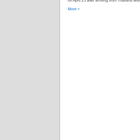
on April 25 after arriving from Thailand w
More >