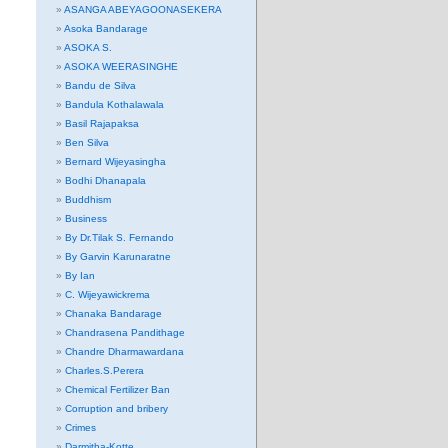
ASANGA ABEYAGOONASEKERA
Asoka Bandarage
ASOKA S.
ASOKA WEERASINGHE
Bandu de Silva
Bandula Kothalawala
Basil Rajapaksa
Ben Silva
Bernard Wijeyasingha
Bodhi Dhanapala
Buddhism
Business
By Dr.Tilak S. Fernando
By Garvin Karunaratne
By Ian
C. Wijeyawickrema
Chanaka Bandarage
Chandrasena Pandithage
Chandre Dharmawardana
Charles.S.Perera
Chemical Fertilizer Ban
Corruption and bribery
Crimes
Darmitha-Kotte