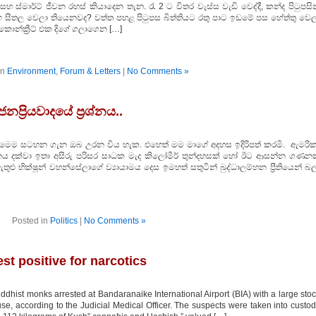
හ ස්මාර්ට් ජීවන රහස් කියාදෙන තැන. රෑ 2 ට විතර වැස්ස වැඩි වෙද්දී, කන්ද පිටුපසි
ඟ සීතල වෙලා තියෙනවද? වත්ත පහළ පිටුපස බිත්තියට රතු පාට ඉඩමේ පස හේත්තු වෙල
 කොන්ක්‍රීට් එක දිගේ ගලාගෙන […]
in
Environment
,
Forum & Letters
|
No Comments »
ප්‍රියවාදයේ ප්‍රශ්නය..
් මෙම සටහන ගැන ඔබ උරන විය හැක. එහෙත් මම මාගේ අදහස ඉදිරිපත් කරමි. ඇමරික
ය දක්වා ඉතා අසීරු පරිසර සාධක මැද කිලෝමීර් තුන්දහසක් හෝ ඊට ආසන්න ගණනක
ුළු භික්ෂූන් වහන්සේලාගේ ව්‍යායාමය දෙස ඉමහත් සතුටින් බුද්ධාලම්භන ප්‍රීතියෙන් බ
Posted in
Politics
|
No Comments »
st positive for narcotics
dhist monks arrested at Bandaranaike International Airport (BIA) with a large sto
 use, according to the Judicial Medical Officer. The suspects were taken into custo