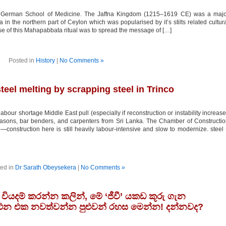
he German School of Medicine. The Jaffna Kingdom (1215–1619 CE) was a majo
 in the northern part of Ceylon which was popularised by it’s stilts related cultur
se of this Mahapabbata ritual was to spread the message of […]
Posted in
History
|
No Comments »
teel melting by scrapping steel in Trinco
our shortage Middle East pull (especially if reconstruction or instability increas
masons, bar benders, and carpenters from Sri Lanka. The Chamber of Constructi
—construction here is still heavily labour-intensive and slow to modernize. steel
ed in
Dr Sarath Obeysekera
|
No Comments »
 වියදම් කරන්න කලින්, මේ ‘ජීවී’ යකඩ කූරු ගැන
එන එක නවත්වන්න පුළුවන් රහස මෙන්න! දන්නවද?