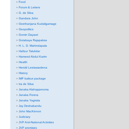
Food
Forum & Letters
G. de Silva
Gandara John
Geethanjana Kudaligamage
Geopolitics
Gomin Dayasri
Gotabaya Rajapaksa
H. L. D. Mahindapala
Hafizur Talukdar
Hameed Abdul Karim
Health
Herold Leelawardena
History
IMF bailout package
Ira de Silva
Janaka Alahapperuma
Janaka Perera
Janaka Yagirala
Jay Deshabandu
John MacKinnon
Judiciary
JVP Anti-National Activities
JVP promises