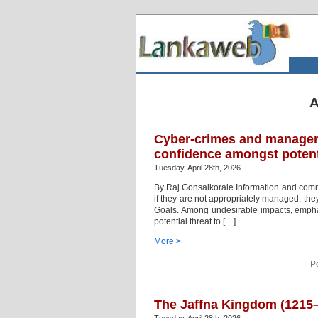
A
Cyber-crimes and manageme
confidence amongst potent
Tuesday, April 28th, 2026
By Raj Gonsalkorale Information and commu
if they are not appropriately managed, th
Goals. Among undesirable impacts, emphasi
potential threat to […]
More >
P
The Jaffna Kingdom (1215