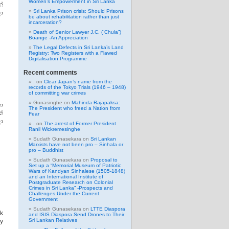
Women’s Empowerment in Sri Lanka
න්
Sri Lanka Prison crisis: Should Prisons
ා
be about rehabilitation rather than just
incarceration?
Death of Senior Lawyer J.C. (“Chula”)
Boange -An Appreciation
The Legal Defects in Sri Lanka’s Land
Registry: Two Registers with a Flawed
Digitalisation Programme
Recent comments
.
on
Clear Japan’s name from the
records of the Tokyo Trials (1946 – 1948)
of committing war crimes
Gunasinghe
on
Mahinda Rajapaksa:
ා
The President who freed a Nation from
්
Fear
ලා
.
on
The arrest of Former President
Ranil Wickremesinghe
Sudath Gunasekara
on
Sri Lankan
Marxists have not been pro – Sinhala or
pro – Buddhist
Sudath Gunasekara
on
Proposal to
Set up a “Memorial Museum of Patriotic
Wars of Kandyan Sinhalese (1505-1848)
and an International Institute of
Postgraduate Research on Colonial
Crimes in Sri Lanka” -Prospects and
Challenges Under the Current
Government
Sudath Gunasekara
on
LTTE Diaspora
ck
and ISIS Diaspora Send Drones to Their
Sri Lankan Relatives
dy