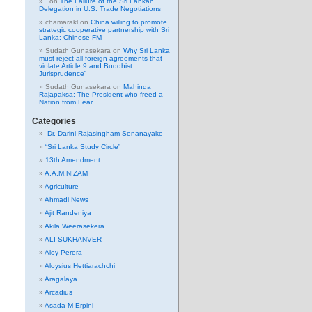
.
on
The Failure of the Sri Lankan
Delegation in U.S. Trade Negotiations
chamarakl
on
China willing to promote
strategic cooperative partnership with Sri
Lanka: Chinese FM
Sudath Gunasekara
on
Why Sri Lanka
must reject all foreign agreements that
violate Article 9 and Buddhist
Jurisprudence”
Sudath Gunasekara
on
Mahinda
Rajapaksa: The President who freed a
Nation from Fear
Categories
Dr. Darini Rajasingham-Senanayake
“Sri Lanka Study Circle”
13th Amendment
A.A.M.NIZAM
Agriculture
Ahmadi News
Ajit Randeniya
Akila Weerasekera
ALI SUKHANVER
Aloy Perera
Aloysius Hettiarachchi
Aragalaya
Arcadius
Asada M Erpini