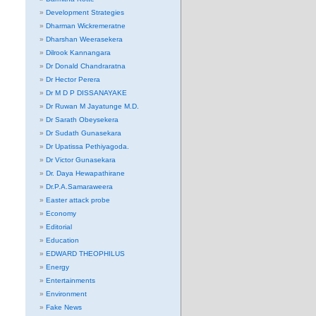
Development Strategies
Dharman Wickremeratne
Dharshan Weerasekera
Dilrook Kannangara
Dr Donald Chandraratna
Dr Hector Perera
Dr M D P DISSANAYAKE
Dr Ruwan M Jayatunge M.D.
Dr Sarath Obeysekera
Dr Sudath Gunasekara
Dr Upatissa Pethiyagoda.
Dr Victor Gunasekara
Dr. Daya Hewapathirane
Dr.P.A.Samaraweera
Easter attack probe
Economy
Editorial
Education
EDWARD THEOPHILUS
Energy
Entertainments
Environment
Fake News