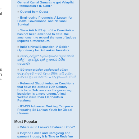
General Kamal Gunaratne got Velupillai
Prabhakaran’s ID Card?
r
Quoted from Quora
al
Engineering Prognosis: A Lesson for
Health, Governance, and National
Survival
Since Article 83.ආ. of the Constitution
has not been amended to date, the
amendment to extend the term of judges
requires a referendum.
India’s Naval Expansion: A Golden
Opportunity for Sri Lankan Investors
හොරු අල්ලන වැඩේ ඉස්සරවෙලාම කරේ
රනිල් – ආණ්ඩුව දැන් ලංකාවට විහිළු
සපයනවා
es
මට කතා කරන්න දෙන්නකෝ මොන
මඟුලක්ද මේ – මට බලය තිබ්බා නම් උඹලා
on
සේරටම දඬුවම් කරනවා – අර්චුනා යකා නටයි
 +
Reform of Slaughterhouse Conditions
that have the archaic 19th Century
Butcher’s Ordinance as the governing
legislation is a more urgent Animal
Welfare issue than Elephants in
Perahera.
IDMNS Advanced Welding Campus –
Preparing Sri Lankan Youth for Global
Careers
Most Popular
Where is Sri Lanka’s Shaheed Drone?
Beyond Cakes and Caregiving and
garment industry It Is Time to Redefine