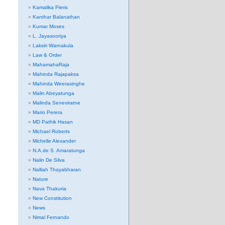
Kamalika Pieris
Kanthar Balanathan
Kumar Moses
L. Jayasooriya
Laksiri Warnakula
Law & Order
MahamahaRaja
Mahinda Rajapaksa
Mahinda Weerasinghe
Malin Abeyatunga
Malinda Seneviratne
Mario Perera
MD Pathik Hasan
Michael Roberts
Michelle Alexander
N.A.de S. Amaratunga
Nalin De Silva
Nalliah Thayabharan
Nature
Nava Thakuria
New Constitution
News
Nimal Fernando