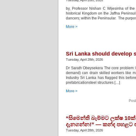
Tuesday, April 28th, 2026
by, Professor Nishan C Wijesinha of t
historical Kingdom on the Jaffna Peninsula
dancers; within the Peninsular. The purpo
More >
Sri Lanka should develop s
Tuesday, April 28th, 2026
Dr Sarath Obeysekera The core problem: lab
demand) can drain skilled workers like 
Industry Sri Lanka has flagged this before
prefabricationsteel structures […]
More >
Post
“සිමෙන්ති බැම්මට ලක්ෂ 10ක්
දැනගන්න!” — කන්ද පහළට 
Tuesday, April 28th, 2026