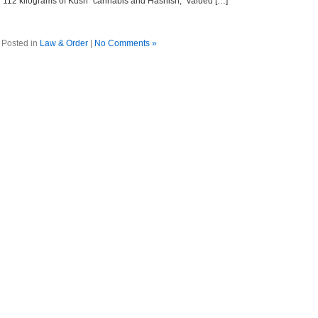
ith 112 kilograms of Kush” cannabis and Hashish,” valued […]
Posted in
Law & Order
|
No Comments »