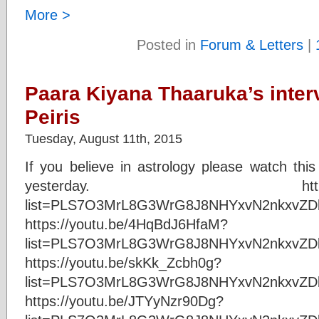
More >
Posted in
Forum & Letters
|
Paara Kiyana Thaaruka’s inter
Peiris
Tuesday, August 11th, 2015
If you believe in astrology please watch th
yesterday. https://youtu
list=PLS7O3MrL8G3WrG8J8
https://youtu.be/4HqBdJ6HfaM?
list=PLS7O3MrL8G3WrG8J8NHYxvN2nkxvZD
https://youtu.be/skKk_Zcbh0g?
list=PLS7O3MrL8G3WrG8J8NHYxvN2nkxvZD
https://youtu.be/JTYyNzr90Dg?