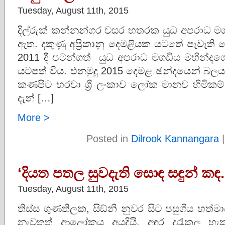
Tuesday, August 11th, 2015
දිල්රුක් කන්නන්ගර වසර හතරක යුධ අපරාධ මග
ඇත. දකුණු අප්‍රිකානු දෙමළියක යටතේ පැවැති
2011 දී පටන්ගත් යුධ අපරාධ මගඩිය මහින්දගේ දඩබ
යටපත් විය. එනමුදු 2015 දෙමළ ඡන්දයෙන් බලය
කණපිට හරවා ශ්‍රී ලංකාව ලෝක මානව හිමික
දැන් […]
More >
Posted in
Dilrook Kannangara
‘දියත පතල සුවදැති සොඳ සඳුන් ක
Tuesday, August 11th, 2015
තිස්ස ගුණතිලක, සිඞ්නි නුවර සිට පසුගිය හත්මාස
නැවතත් ආලෝකය අයදියි. අඳුර දුරැකල 