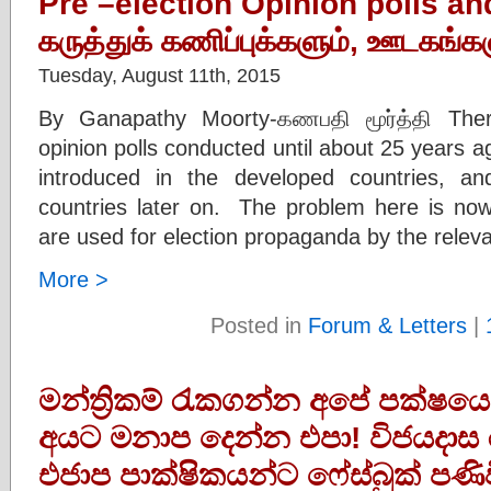
Pre –election Opinion polls and
கருத்துக் கணிப்புக்களும், ஊடகங்கள
Tuesday, August 11th, 2015
By Ganapathy Moorty-கணபதி மூர்த்தி Ther
opinion polls conducted until about 25 years ag
introduced in the developed countries, an
countries later on. The problem here is now 
are used for election propaganda by the releva
More >
Posted in
Forum & Letters
|
මන්ත්‍රිකම් රැකගන්න අපේ පක්ෂය
අයට මනාප දෙන්න එපා! විජයදාස
එජාප පාක්ෂිකයන්ට ෆේස්බුක් පණි