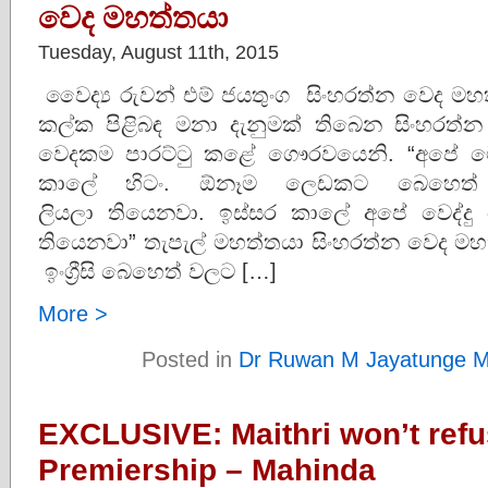
වෙද මහත්තයා
Tuesday, August 11th, 2015
වෛද්‍ය රුවන් එම් ජයතුංග සිංහරත්න වෙද මහත
කල්ක පිළිබඳ මනා දැනුමක් තිබෙන සිංහරත්
වෙදකම පාරට්ටු කළේ ගෞරවයෙනි. “අපේ 
කාලේ හිටං. ඕනෑම ලෙඩකට බෙහෙත්
ලියලා තියෙනවා. ඉස්සර කාලේ අපේ වෙද්දු
තියෙනවා” තැපැල් මහත්තයා සිංහරත්න වෙද මහ
ඉංග්‍රීසි බෙහෙත් වලට […]
More >
Posted in
Dr Ruwan M Jayatunge M
EXCLUSIVE: Maithri won’t refu
Premiership – Mahinda