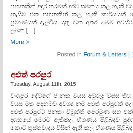
පහනකින් අඳුර තරමක් දුරට සමනය කල හැකි ව
නැසීම එක පහනකින් කල හැකි කාර්යයක් 
ප්‍රමාණයක් දැල්වීය යුතු වන අතර මෙම අවස්
ලබන […]
More >
Posted in
Forum & Letters
|
අළුත් පරපුර
Tuesday, August 11th, 2015
වංශපුර දේවගේ ජානක වයස අවුරුදු විස්ස 
වයස මත පදනම්ව අවශ්‍ය නම් අළුත් පරපුරක් 
අළුත් පරපුරට ජනතා විමුක්ති පෙරමුණ සහ එක්ස
දශකයේ මෙරට ඇතිකල භීශණය පිළිබඳව පුද්ගල
කොටි ත්‍රස්තවාදය විසින් ඇති කල භීශණය පිළිබඳ