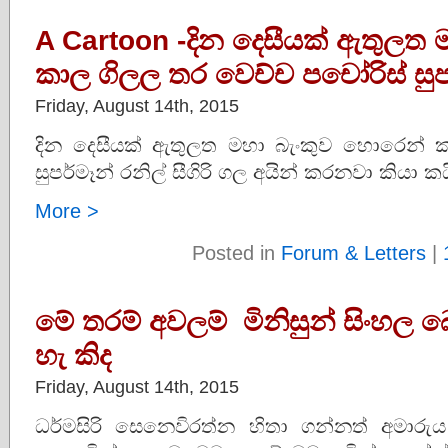
A Cartoon -දින දෙසීයක් ඇතුලත
කාල ගිලල තර වෙච්ච පචෝරිස් සුපර
Friday, August 14th, 2015
දින දෙසීයක් ඇතුලත මහා බැංකුව හොරෙන් 
සුපර්මෑන් රනිල් සීගිරි ගල අයින් කරනවා කියා ක
More >
Posted in
Forum & Letters
|
මේ තරම් අවලම් මිනිසුන් සිංහල 
හැ කිද
Friday, August 14th, 2015
ධර්මසිරි සෙනෙවිරත්න හිතා ගන්නත් අමාරු