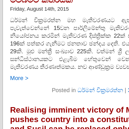
Friday, August 14th, 2015
ධර්මන් වික‍්‍රමරත්න මහ මැතිවරණයට 
පැවැත්වෙන්නේ 15වන පාර්ලිමේන්තු මැතිවරණයය
නියෝජනය කරමින් මැතිවරණ දිස්ත්‍රික්ක 22ක් සඳ
196ක් පත්කර ගැනීමට ජනතාව ඡන්දය දෙති. එය
29කි. මුළු මන්ත්‍රී සංඛ්‍යාව 225කි. වත්මන් ශ
සන්ධිස්ථානයකට එළැබීම හේතුවෙන් ව
මැතිවරණය තීරණාත්මකය. නව ආණ්ඩුක්‍රම ව්‍යවස
More >
Posted in
ධර්මන් වික්‍රමරත්න
|
Realising imminent victory of 
pushes country into a constitut
and Susil can be replaced onl