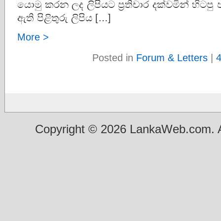
යොමු කරන ලද ලිපියට ප‍්‍රතිචාර දක්වමින් හිටපු
ඇති පිළිතුරු ලිපිය […]
More >
Posted in
Forum & Letters
|
Copyright © 2026 LankaWeb.com. A