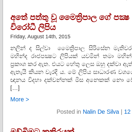
අතේ පත්තු වූ මෛත්‍රිපාල ගේ පක්‍ෂ 
විරෝධී ලිපිය
Friday, August 14th, 2015
නලින් ද සිල්වා මෛත්‍රිපාල සිරිසේන මැ
මහින්ද රාජපක්‍ෂට ලිපියක් යවමින් තමා ම
ප්‍රකාශ කර ඇත. එයට හේතු ලෙස ඔහු දක්වා ඇත්තේ
ඇතැයි කියන වැරදි ය. මේ ලිපිය සාධාරණ වශ
ඥානය විදහා දක්වන්නක් මිස අනෙකක් නො වේ.
[…]
More >
Posted in
Nalin De Silva
|
12
මව්බිමට කතිරයක්