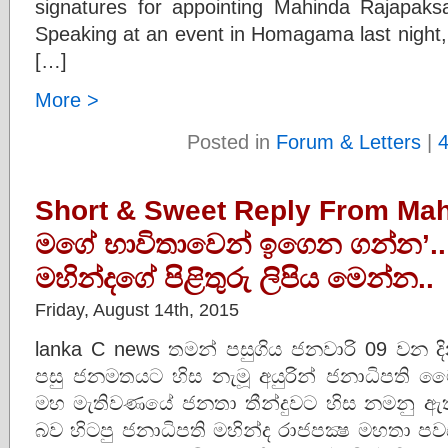
signatures for appointing Mahinda Rajapaks
Speaking at an event in Homagama last night,
[…]
More >
Posted in
Forum & Letters
|
Short & Sweet Reply From Mah
මගේ භාවිතාවෙන් ඉගෙන ගන්න’.. ම
මහින්දගේ පිළිතුරු ලිපිය මෙන්න..
Friday, August 14th, 2015
lanka C news තමන් පසුගිය ජනවාරි 09 වන ද
පසු ජනමතයට හිස නැමූ අයුරින් ජනාධිපති මෛ
මහ මැතිවණයේ ජනතා තීන්දුවට හිස නමනු ඇ
බව හිටපු ජනාධිපති මහින්ද රාජපක්‍ෂ මහතා පව