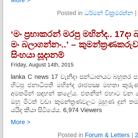
Posted in
ධර්මන් වික්‍රමරත්න
‘මං ප‍්‍රභාකරන් මරපු මහින්ද.. 17ද
මං බලාගන්නං..’ – කුමන්ත‍්‍රණක
සිංහයා සූදානම්
Friday, August 14th, 2015
lanka C news 17 වැනිදා සන්ධානයට බහුතර ප
හිටපු ජනාධිපති මහින්ද රාජපක්‍ෂ මහතා කුර
අමතමින් සඳහන් කලේය. එතනින් එහාට වන ද
ඔහු මීටත් වඩා කුමන්ත‍්‍රණවලට මුහුණ දුන් තම
යයිද කියා සිටියේය. 6,974 Viewers
More >
Posted in
Forum & Letters
|