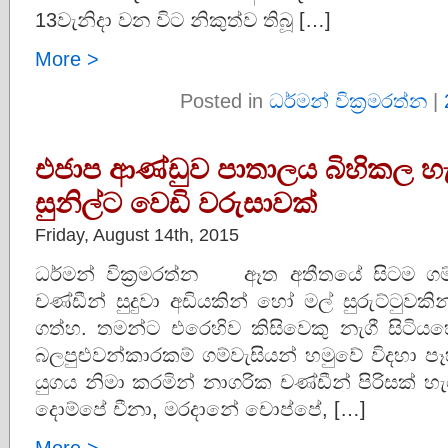
13වැනිදා වන විට නිකුත්ව තිබූ […]
More >
Posted in
ධර්මන් වික්‍රමරත්න
|
එජාප ආණ්ඩුව පාතාලය බිහිකල හැටි
සුනිල්ට වෙඩි වරුසාවක්
Friday, August 14th, 2015
ධර්මන් වික්‍රමරත්න ඈත අතීතයේ සිටම ගම්
චණ්ඩීන් සුදුවා අඩියකින් හෝ මල් සුරුට්ටුවකින
ගත්හ. තමන්ට එරෙහිව කිසිවෙකු නැගී සිටිය
බලපුළුවන්කාරකම් ගම්වැසියන් හමුවේ විදහා 
යුගය නිමා කරමින් නාගරික චණ්ඩීන් පිරිසක් 
දොම්පේ චීනා, මරදානේ චොප්පේ, […]
More >