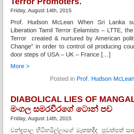
Terror Promoters.
Friday, August 14th, 2015
Prof. Hudson McLean When Sri Lanka suf
Liberation Tamil Terror Eelamists – LTTE, th
Terror created & nurtured by American politi
Change” in order to control oil producing cou
door steps of USA – UK – France […]
More >
Posted in
Prof. Hudson McLea
DIABOLICAL LIES OF MANG
මංගල සමරවීරගේ ටොන් පච
Friday, August 14th, 2015
චන්ද්‍රපාල හිටිහමිල්ලාගේ මෑතකදීද පුවත්පත් 