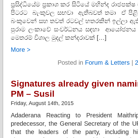
ප්‍රසිද්ධියේම ප්‍රකාශ කර සිටියේ මහින්ද රාජප
පිටරට බැංකුවල සඟවා ඇතිබවත් තමා ඒ ප
බංකුවෙන් සහ තවත් රටවල් හතරකින් ඉල්ලා ඇත
පුරාම ලංකාවේ සංවර්ධනය සඳහා ආයෝජනය 
මෙතරම් විශාල මුදල් කන්දරාවක් […]
More >
Posted in
Forum & Letters
|
Signatures already given nam
PM – Susil
Friday, August 14th, 2015
Adaderana Reacting to President Maithrip
predecessor, the General Secretary of the 
that the leaders of the party, including h