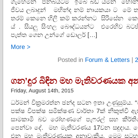
ගැහෙමින් පනබයටම ඉබේ බඩ යමින් හෝන්දු ම
ජීවය ලබාදුන් මහින්ද නම් නායකයා ට මේ ත
තරම් කෙනෙ හිලි කම් කරන්නට සිරිසේන ක
ය් . සියලු සිංහල බෞද්ධයන්ට එරෙහිව බටහ
පැත්ත ගෙන උන්ගේ ඩොලර් […]
More >
Posted in
Forum & Letters
|
ගන’ඳුර බිඳින මහ මැතිවරණයක අන
Friday, August 14th, 2015
ධර්මන් වික්‍රමරත්න ඡන්ද සටන ඉතා උණුසුම්ය
පක්ෂ විපක්ෂ සමීක්ෂණ වාර්තා 7ක් නිකුත්වී
සාමකාමී බව රෝහණගේ පැෆරල් සහ කීර්ති
පෙන්වා දේ. මහ මැතිවරණය 17වන සඳුදාය. මේ 
එන මහ මැතිවරණයක අනාවැකිය. මෙම සටහන