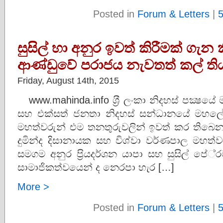
Posted in
Forum & Letters
|
සුසිල් හා අනුර ඉවත් කිරීමක් ගැ
ආණ්ඩුවේ පරාජය නැවතත් කල් තියා
Friday, August 14th, 2015
www.mahinda.info ශ‍්‍රී ලංකා නිදහස් පක්‍ෂයේ 
සහ එක්සත් ජනතා නිදහස් සන්‍ධානයේ මහලේක
මහත්වරුන් එම තනතුරුවලින් ඉවත් කර තිබෙන 
දුමින්ද දිසානායක සහ විශ්වා වර්ණපාල මහත්
සමගම අනුර ප‍්‍රියදර්ශන යාපා සහ සුසිල් පේ‍්
සාමාජිකත්වයෙන් ද නෙරපා හැර […]
More >
Posted in
Forum & Letters
|