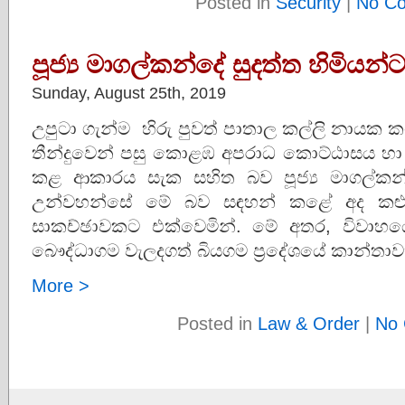
Posted in
Security
|
No C
පූජ්‍ය මාගල්කන්දේ සුදත්ත හිමියන්
Sunday, August 25th, 2019
උපුටා ගැන්ම හිරු පුවත් පාතාල කල්ලි නායක කංජ
තීන්දුවෙන් පසු කොළඹ අපරාධ කොට්ඨාසය හා නී
කළ ආකාරය සැක සහිත බව පූජ්‍ය මාගල්කන්
උන්වහන්සේ මේ බව සඳහන් කළේ අද කළුතර ප
සාකච්ඡාවකට එක්වෙමින්. මේ අතර, විවාහයෙ
බෞද්ධාගම වැලදගත් බියගම ප්‍රදේශයේ කාන්තාව
More >
Posted in
Law & Order
|
No 