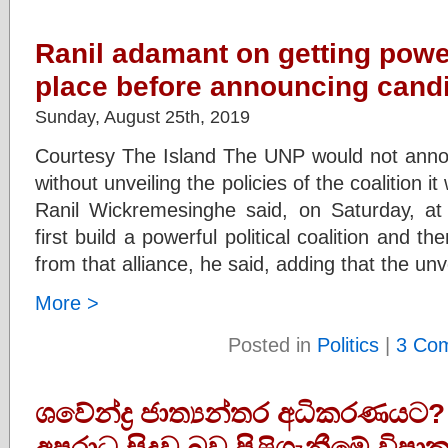
Ranil adamant on getting power
place before announcing cand
Sunday, August 25th, 2019
Courtesy The Island The UNP would not announ
without unveiling the policies of the coalition i
Ranil Wickremesinghe said, on Saturday, a
first build a powerful political coalition and th
from that alliance, he said, adding that the unv
More >
Posted in
Politics
|
3 Co
ශවේන්ද්‍ර ජාත්‍යන්තර අධිකරණයට?
අපරාධ සිදුවූ බව පිළිගැනීමේ විපා