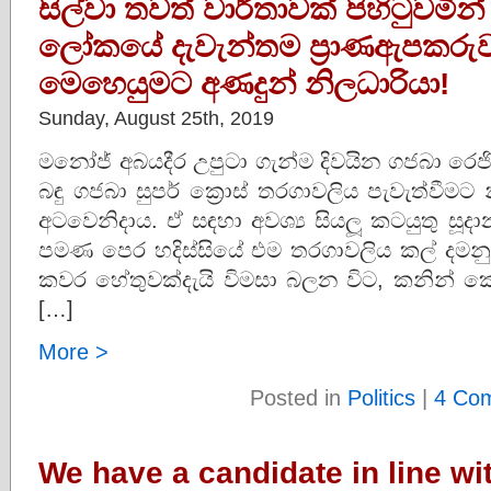
සිල්වා තවත් වාර්තාවක් පිහිටුවමි
ලෝකයේ දැවැන්තම ප‍්‍රාණඇපකරුව
මෙහෙයුමට අණදුන් නිලධාරියා!
Sunday, August 25th, 2019
මනෝජ් අබයදීර උපුටා ගැන්ම දිවයින ගජබා රෙජි
බඳු ගජබා සුපර් ක්‍රොස් තරගාවලිය පැවැත්වීම
අටවෙනිදාය. ඒ සඳහා අවශ්‍ය සියලූ කටයුතු සූදා
පමණ පෙර හදිස්සියේ එම තරගාවලිය කල් දමනු
කවර හේතුවක්දැයි විමසා බලන විට, කනින් කොන
[…]
More >
Posted in
Politics
|
4 Co
We have a candidate in line wi