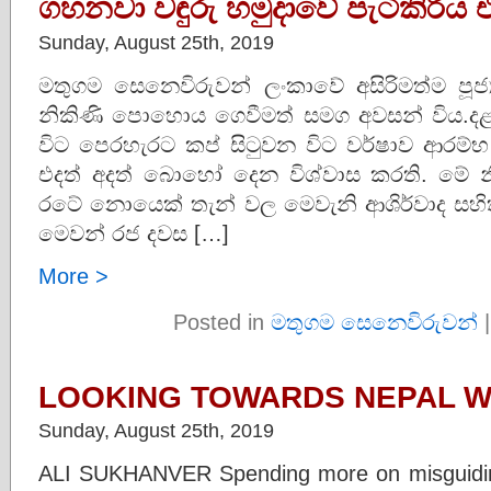
ගහනවා වඳුරු හමුදාවේ පැටිකිරිය 
Sunday, August 25th, 2019
මතුගම සෙනෙවිරුවන් ලංකාවේ අසිරිමත්ම පූ
නිකිණි පොහොය ගෙවීමත් සමග අවසන් විය.දළ
විට පෙරහැරට කප් සිටුවන විට වර්ෂාව ආරම්
එදත් අදත් බොහෝ දෙන විශ්වාස කරති. මේ 
රටේ නොයෙක් තැන් වල මෙවැනි ආශිර්වාද සහිත 
මෙවන් රජ දවස […]
More >
Posted in
මතුගම සෙනෙවිරුවන්
LOOKING TOWARDS NEPAL W
Sunday, August 25th, 2019
ALI SUKHANVER Spending more on misguiding