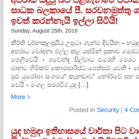
සාධක බලකායේ පී. සරවනමුත්තු ශවේ
ඉවත් කරන්නැයි ඉල්ලා සිටියි!
Sunday, August 25th, 2019
කීර්ති වර්නකුලසූරිය උපුටා ගැන්ම දිවයින ⋆ හමුදා
අපරාධ චෝදනා එල්ල කළ යස්මින් සුකාව මෙරට
හෙලිවෙයි ⋆ ශවේන්ද්‍ර සිල්වාට එරෙහි මෙ
මානව හිමිකම් කොමසාරිස්ට පෙත්සම් යවති ⋆
මුළු යුරෝපා සංගමය” කැනඩාව” නෝර්වේ සහ ස්ව
වෙයි ⋆ මංගල සමරවීර යුද […]
More >
Posted in
Security
|
4 Co
යුද හමුදා ඉතිහාසයේ වාර්තා පිට වාර