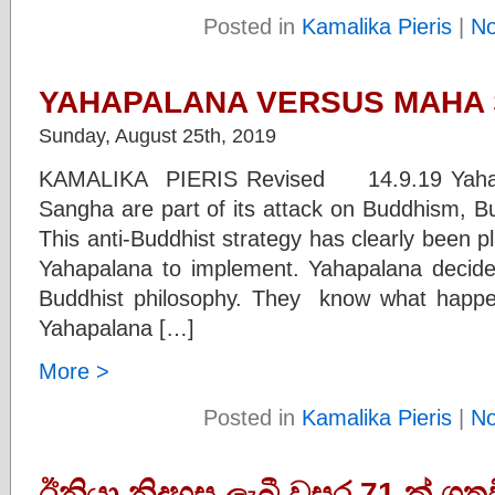
Posted in
Kamalika Pieris
|
N
YAHAPALANA VERSUS MAHA S
Sunday, August 25th, 2019
KAMALIKA PIERIS Revised 14.9.19 Yahapa
Sangha are part of its attack on Buddhism, B
This anti-Buddhist strategy has clearly been 
Yahapalana to implement. Yahapalana decided
Buddhist philosophy. They know what happ
Yahapalana […]
More >
Posted in
Kamalika Pieris
|
N
ඊනියා නිදහස ලැබී වසර 71 ක් ගත