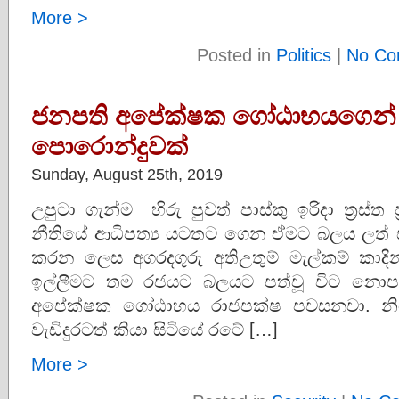
More >
Posted in
Politics
|
No Co
ජනපති අපේක්ෂක ගෝඨාභයගෙන් ක
පොරොන්දුවක්
Sunday, August 25th, 2019
උපුටා ගැන්ම හිරු පුවත් පාස්කු ඉරිදා ත්‍රස්
නීතියේ ආධිපත්‍ය යටතට ගෙන ඒමට බලය ලත් 
කරන ලෙස අගරදගුරු අතිඋතුම් මැල්කම් කාදින
ඉල්ලීමට තම රජයට බලයට පත්වූ විට නොප
අපේක්ෂක ගෝඨාභය රාජපක්ෂ පවසනවා. නිව
වැඩිදුරටත් කියා සිටියේ රටේ […]
More >