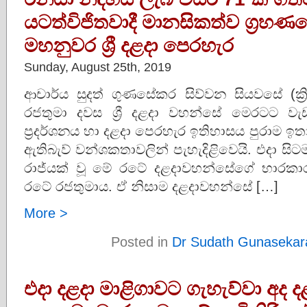
යටත්විජිතවාදී මානසිකත්ව ග්‍රහණ
මහනුවර ශ්‍රී දළදා පෙරහැර
Sunday, August 25th, 2019
ආචාර්ය සුදත් ගුණසේකර සිව්වන සියවසේ (ක්‍රි 
රජතුමා දවස ශ්‍රී දළදා වහන්සේ මෙරටට වැඩමව
ප්‍රදර්ශනය හා දළදා පෙරහැර ඉතිහාසය පුරාම ඉත
ඇතිබැව් වන්ශකතාවලින් පැහැදිළිවෙයි. එදා ස
රාජ්යක් වූ මේ රටේ දළදාවහන්සේගේ භාරකා
රටේ රජතුමාය. ඒ නිසාම දළදාවහන්සේ […]
More >
Posted in
Dr Sudath Gunasekar
එදා දළදා මාළිගාවට ගැහැව්වා අද