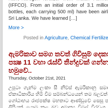
(IFFCO). From an initial order of 3.1 million
bottles, each carrying 500 ml) have been air
Sri Lanka. We have learned […]
More >
Posted in
Agriculture
,
Chemical Fertiliz
ඇමරිකාව සමග තවත් ගිවිසුම් දෙ
පක්‍ෂ 11 වහා රැස්වී තීන්දුවක් ගන්න 
හමුවේ..
Thursday, October 21st, 2021
උපුටා ගැන්ම ලංකා සී නිව්ස් ඇමරිකානු 
ඒකාධිකාරිය හිමි වීම සම්බන්ධයෙන් තම බලවත් 
ගෝඨාභය රාජපක්ෂ මහතාට ආණ්ඩුවේ සෙසු පක
ලිපියක් යොමු කළ බව අමාත්‍ය විමල් වීරවං