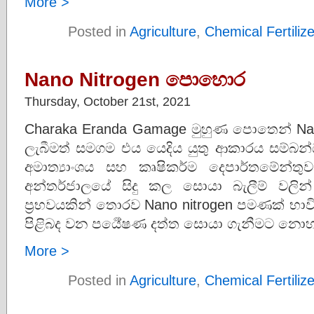
More >
Posted in
Agriculture
,
Chemical Fertiliz
Nano Nitrogen පොහොර
Thursday, October 21st, 2021
Charaka Eranda Gamage මුහුණ පොතෙන් Na
ලැබීමත් සමගම එය යෙදිය යුතු ආකාරය සම්බන්ධය
අමාත්‍යාංශය සහ කෘෂිකර්ම දෙපාර්තමේන්තු
අන්තර්ජාලයේ සිදු කල සොයා බැලීම් වලින්
ප්‍රභවයකින් තොරව Nano nitrogen පමණක් භාව
පිළිබද වන පර්‍යේෂණ දත්ත සොයා ගැනීමට නොහ
More >
Posted in
Agriculture
,
Chemical Fertiliz