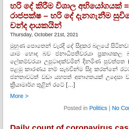
හරි දේ කිරීම විශාල අභියෝගයක්
රාජපක්ෂ – හරි දේ දැනගැනීම සුව
චන්ද දායකයින්
Thursday, October 21st, 2021
මුහුණ පොතෙන් වැරදි දේ සිදුකර බලයේ සිටිනවා
යාම හොද බව ජනාධිපතිවරයා ප්‍රකාශකල 
ලේකම්වරයා උපුටාදක්වමින් දිනමිණ පුවත්පත (
පළමු කාරණය නම් සැබවින්ම සිදු කරන්නේ 
ජනතාවටත් වඩා යහපත් අනාගතයක් උදෙසා වන 
ක්‍රියාමාර්ග තුළින් රටේ […]
More >
Posted in
Politics
|
No Co
Daily count of coronavirus ca