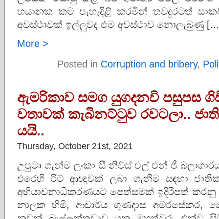
භයානක කම පැහැදිළි කරමින් තවදුරටත් සාක
අවස්ථාවක් ඉල්ලුවද එම අවස්ථාව නොලැබුණු […
More >
Posted in
Corruption and bribery
,
Poli
ඇමරිකාව සමග යුගදනවි පසුපස ගිවි
වතාවක් කැබිනට්ටුව රවටලා.. ජාත
යයි..
Thursday, October 21st, 2021
උපුටා ගැන්ම ලංකා සී නිව්ස් එල් එන් ජී බලාග
එරෙහි රිට් ආඥාවක් ලබා ගැනීම සඳහා ජාතික
අභියාචනාධිකරණයට පෙත්සමක් ඉදිරිපත් කරනු ල
නාලක හිමි, ආචාර්ය ගුණදාස අමරසේකර‍, ව
නුවන් බැල්ලන්තුඩාව යන මහත්වරු එක්ව සිටිය