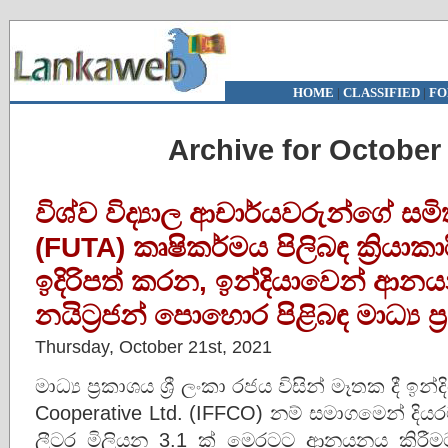
HOME
|
CLASSIFIED
|
FO
Archive for October 
විශ්ව විද්‍යාල ආචාර්යවරුන්ගේ ස
(FUTA) කෘෂිකර්මය පිලිබඳ ක්‍රියාකාර
ඉදිරිපත් කරන, ඉන්දියාවෙන් 
නයිට්‍රජන් පොහොර පිළිබඳ මාධ්‍ය ප්
Thursday, October 21st, 2021
මාධ්‍ය ප්‍රකාශය ශ්‍රී ලංකා රජය විසින් මෑතක දී ඉන
Cooperative Ltd. (IFFCO) නම් සමාගමෙන් ද
ලීටර මිලියන 3.1 ක් මෙරටට ආනයනය කිරීම