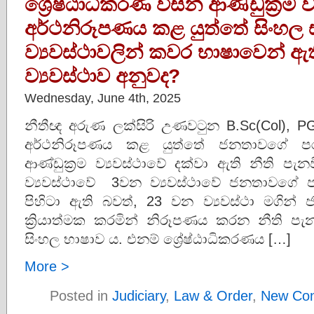
ශ්‍රේෂ්ඨාධිකරණ විසින් ආණ්ඩුක්‍රම ව
අර්ථනිරූපණය කළ යුත්තේ සිංහල සහ ඉ
ව්‍යවස්ථාවලින් කවර භාෂාවෙන් ඇති
ව්‍යවස්ථාව අනුවද?
Wednesday, June 4th, 2025
නීතීඥ අරුණ ලක්සිරි උණවටුන B.Sc(Col), PGD
අර්ථනිරූපණය කළ යුත්තේ ජනතාවගේ පර
ආණ්ඩුක්‍රම ව්‍යවස්ථාවේ දක්වා ඇති නීති පැ
ව්‍යවස්ථාවේ 3වන ව්‍යවස්ථාවේ ජනතාවගේ 
පිහිටා ඇති බවත්, 23 වන ව්‍යවස්ථා මගින
ක්‍රියාත්මක කරමින් නිරූපණය කරන නීති ප
සිංහල භාෂාව ය. එනම් ශ්‍රේෂ්ඨාධිකරණය […]
More >
Posted in
Judiciary
,
Law & Order
,
New Cons