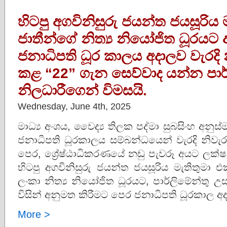
හිටපු අගවිනිසුරු ජයන්ත ජයසූරිය 
ජාතීන්ගේ නිත්‍ය නියෝජිත ධූරයට
ජනාධිපති ධූර කාලය අදාලව වැරදි න
කළ “22” ගැන සෙව්වාද යන්න පාර
නිලධාරීගෙන් විමසයි.
Wednesday, June 4th, 2025
මාධ්‍ය අංශය, වෛද්‍ය තිලක පද්මා සුබසිංහ අනු
ජනාධිපති ධූරකාලය සම්බන්ධයෙන් වැරදි නිවැර
පෙර, ශ්‍රේෂ්ඨාධිකරණයේ නඩු පැවරූ අයට ලක්
හිටපු අගවිනිසුරු ජයන්ත ජයසූරිය මැතිතුමා එක
ලංකා නිත්‍ය නියෝජිත ධූරයට, පාර්ලිමේන්තු 
විසින් අනුමත කිරීමට පෙර ජනාධිපති ධූරකාල අ
More >