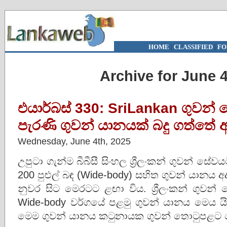
HOME
|
CLASSIFIED
|
FO
Archive for June 4
එයාර්බස් 330: SriLankan ගුවන්
පැරණි ගුවන් යානයක් බදු ගත්තේ 
Wednesday, June 4th, 2025
උපුටා ගැන්ම බීබීසී සිංහල ශ්‍රීලංකන් ගුවන් සේව
200 පුළුල් බඳ (Wide-body) සහිත ගුවන් යානය අද 
නුවර සිට මෙරටට ළඟා විය. ශ්‍රීලංකන් ගුවන
Wide-body වර්ගයේ පළමු ගුවන් යානය මෙය යි.
මෙම ගුවන් යානය කටුනායක ගුවන් තොටුපළට 