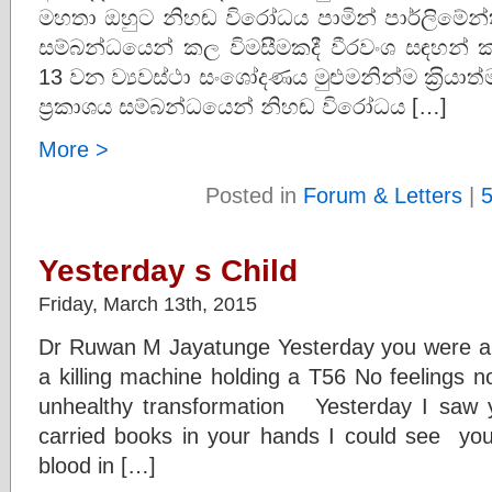
මහතා ඔහුට නිහඬ විරෝධය පාමින් පාර්ලිමේන්
සම්බන්ධයෙන් කල විමසීමකදී වීරවංශ සඳහන් ක
13 වන ව්‍යවස්ථා සංශෝදණය මුළුමනින්ම ක‍්‍රි
ප‍්‍රකාශය සම්බන්ධයෙන් නිහඬ විරෝධය […]
More >
Posted in
Forum & Letters
|
Yesterday s Child
Friday, March 13th, 2015
Dr Ruwan M Jayatunge Yesterday you were an
a killing machine holding a T56 No feelings 
unhealthy transformation Yesterday I saw 
carried books in your hands I could see yo
blood in […]