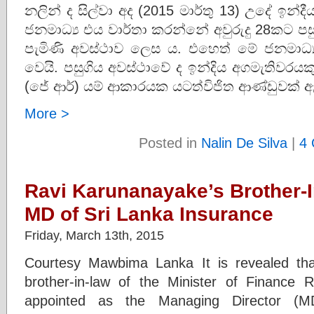
නලින් ද සිල්වා අද (2015 මාර්තු 13) උදේ ඉන්
ජනමාධ්‍ය එය වාර්තා කරන්නේ අවුරුදු 28කට ප
පැමිණි අවස්ථාව ලෙස ය. එහෙත් මේ ජනමාධ
වෙයි. පසුගිය අවස්ථාවේ ද ඉන්දිය අගමැතිවරයක
(ජේ ආර්) යම් ආකාරයක යටත්විජිත ආණ්ඩුවක් 
More >
Posted in
Nalin De Silva
|
4
Ravi Karunanayake’s Brother-
MD of Sri Lanka Insurance
Friday, March 13th, 2015
Courtesy Mawbima Lanka It is revealed th
brother-in-law of the Minister of Finance
appointed as the Managing Director (M