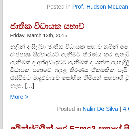
Posted in
Prof. Hudson McLean
ජාතික විධායක සභාව
Friday, March 13th, 2015
නලින් ද සිල්වා ජාතික විධායක සභාව නමින් ප
රාජපක්‍ෂ සිරභාරයට ගැනීමට තීරණය කර ඇතැයි
ගැනීමක් ද අත්අඩංගුවට ගැනීමක් ද යන්න පැහැ
විධායක සභාවේ අදාළ තීරණය ඒකමතික යැයි 
රැස්වීමට මාදුළුවාවේ සෝභිත හිමියන් සහභාගි වූ
නැත. […]
More >
Posted in
Nalin De Silva
|
4
අයින්ස්‌ටයින් ගේ E=mc2 සූත්‍රයේ 