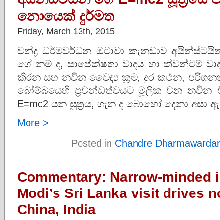
නොයෙක්‌ දුර්මත
Friday, March 13th, 2015
චන්ද්‍ර ධර්මවර්ධන ඔටාවා කැනඩාව අයින්ස්ටයින්
ගේ නම් ද, සාපේක්ෂතා වාදය හා ක්වන්ටම් වා
කිරන සහ නවීන වෛද්‍ය ක්‍රම, දුර කථන, පරි
බෝම්බයෙහි ප්‍රචන්ඩත්වයට මූලික වන නවීන 
E=mc2 යන සූත්‍රය, ගැන ද බොහෝ දෙනා අසා 
More >
Posted in
Chandre Dharmawarda
Commentary: Narrow-minded in
Modi’s Sri Lanka visit drives
China, India