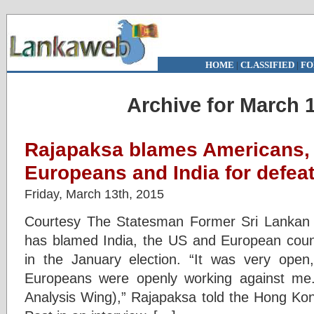
HOME
|
CLASSIFIED
|
FO
Archive for March 1
Rajapaksa blames Americans,
Europeans and India for defea
Friday, March 13th, 2015
Courtesy The Statesman Former Sri Lankan
has blamed India, the US and European countr
in the January election. “It was very open
Europeans were openly working against me
Analysis Wing),” Rajapaksa told the Hong K