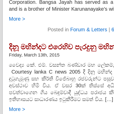
Corporation. Bangsa Jayah has served as a 
and is a brother of Minister Karunanayake’s wi
More >
Posted in
Forum & Letters
|
දිනූ මහින්දට එරෙහිව පැරදුනු මහින්
Friday, March 13th, 2015
වෛද්‍ය කේ. එම්. වසන්ත බණ්ඩාර මහ ලේකම්,
Courtesy lanka C news 2005 දී දිනූ මහින්ද ර
දුටුගැමුණු සහ කීර්ති විජේබාහු රජවරුන්ට පසුව
අවස්ථාව හිමි විය. ඒ වසර 30ක් තිස්සේ අධිරා
පවත්වාගෙන ගිය බෙදුම්වාදී යුද්ධය පරාජය කි
ඉතිහාසයට සාධාරණය ඉටුකිරීමට සමත් විය. […]
More >