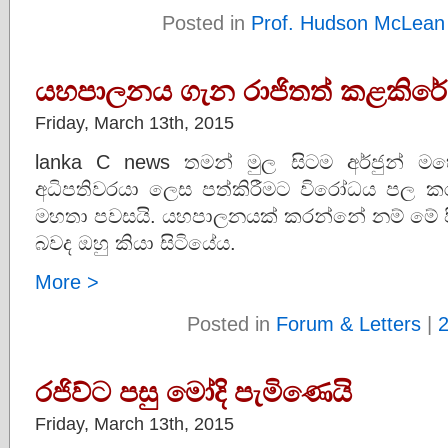
Posted in
Prof. Hudson McLean
යහපාලනය ගැන රාජිතත් කළකිරේ.
Friday, March 13th, 2015
lanka C news තමන් මුල සිටම අර්ජුන් මහේන්
අධිපතිවරයා ලෙස පත්කිරීමට විරෝධය පල ක
මහතා පවසයි. යහපාලනයක් කරන්නේ නම් මේ පි
බවද ඔහු කියා සිටියේය.
More >
Posted in
Forum & Letters
|
රජිව්ට පසු මෝදි පැමිණෙයි
Friday, March 13th, 2015