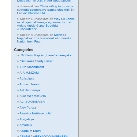
Delegation in U.S. Trade Negotiations
chamarakl
on
China willing to promote
strategic cooperative partnership with Sri
Lanka: Chinese FM
Sudath Gunasekara
on
Why Sri Lanka
must reject all foreign agreements that
violate Article 9 and Buddhist
Jurisprudence”
Sudath Gunasekara
on
Mahinda
Rajapaksa: The President who freed a
Nation from Fear
Categories
Dr. Darini Rajasingham-Senanayake
“Sri Lanka Study Circle”
13th Amendment
A.A.M.NIZAM
Agriculture
Ahmadi News
Ajit Randeniya
Akila Weerasekera
ALI SUKHANVER
Aloy Perera
Aloysius Hettiarachchi
Aragalaya
Arcadius
Asada M Erpini
ASANGA ABEYAGOONASEKERA