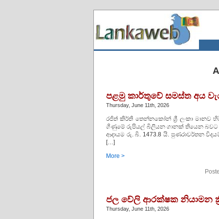
A
පළමු කාර්තුවේ සමස්ත අය වැ
Thursday, June 11th, 2026
රජිත් කිර්ති තෙන්නකෝන් ශ්‍රී ලංකා මානව හි
ගිණුමේ රුපියල් බිලියන ගානක් තියෙන බවට 
ආදායම රු. බි. 1473.8 යි. පුණරාවර්තන විදයම් 
[…]
More >
Post
ජල වේලි ආරක්ෂක නියාමන ක්‍ර
Thursday, June 11th, 2026