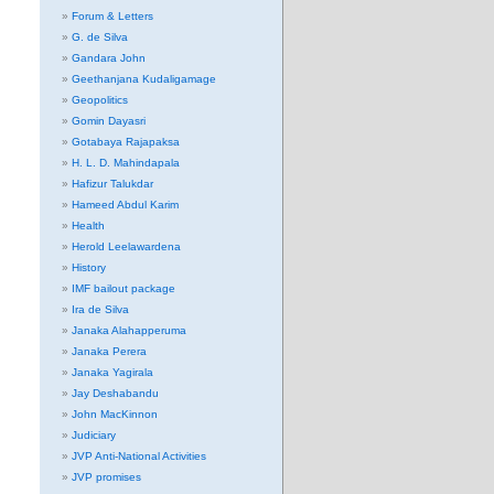
Forum & Letters
G. de Silva
Gandara John
Geethanjana Kudaligamage
Geopolitics
Gomin Dayasri
Gotabaya Rajapaksa
H. L. D. Mahindapala
Hafizur Talukdar
Hameed Abdul Karim
Health
Herold Leelawardena
History
IMF bailout package
Ira de Silva
Janaka Alahapperuma
Janaka Perera
Janaka Yagirala
Jay Deshabandu
John MacKinnon
Judiciary
JVP Anti-National Activities
JVP promises