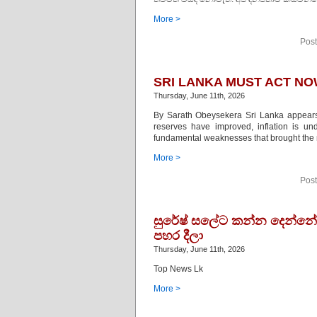
More >
Post
SRI LANKA MUST ACT NO
Thursday, June 11th, 2026
By Sarath Obeysekera Sri Lanka appears 
reserves have improved, inflation is und
fundamental weaknesses that brought the na
More >
Post
සුරේෂ් සලේට කන්න දෙන්නේ 
පහර දීලා
Thursday, June 11th, 2026
Top News Lk
More >