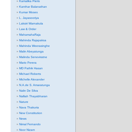
Kamalika Pieris
Kanthar Balanathan
Kumar Moses
L. Jayasooriya
Laksiri Warnakula
Law & Order
MahamahaRaja
Mahinda Rajapaksa
Mahinda Weerasinghe
Malin Abeyatunga
Malinda Seneviratne
Mario Perera
MD Pathik Hasan
Michael Roberts
Michelle Alexander
N.A.de S. Amaratunga
Nalin De Silva
Nalliah Thayabharan
Nature
Nava Thakuria
New Constitution
News
Nimal Fernando
Noor Nizam