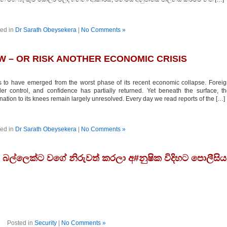
ed in
Dr Sarath Obeysekera
|
No Comments »
W – OR RISK ANOTHER ECONOMIC CRISIS
to have emerged from the worst phase of its recent economic collapse. Forei
er control, and confidence has partially returned. Yet beneath the surface, t
tion to its knees remain largely unresolved. Every day we read reports of the […]
ed in
Dr Sarath Obeysekera
|
No Comments »
බල්ලෙක්ට වගේ නිරුවත් කරලා අ#නුෂික විදිහට පොලීසිය
Posted in
Security
|
No Comments »