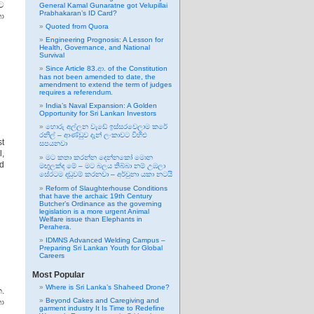
 ට
General Kamal Gunaratne got Velupillai
Prabhakaran’s ID Card?
ා
Quoted from Quora
Engineering Prognosis: A Lesson for
Health, Governance, and National
Survival
Since Article 83.ආ. of the Constitution
has not been amended to date, the
amendment to extend the term of judges
requires a referendum.
India’s Naval Expansion: A Golden
Opportunity for Sri Lankan Investors
හොරු අල්ලන වැඩේ ඉස්සරවෙලාම කරේ
රනිල් – ආණ්ඩුව දැන් ලංකාවට විහිළු
st
සපයනවා
,
මට කතා කරන්න දෙන්නකෝ මොන
ad
මඟුලක්ද මේ – මට බලය තිබ්බා නම් උඹලා
සේරටම දඬුවම් කරනවා – අර්චුනා යකා නටයි
Reform of Slaughterhouse Conditions
that have the archaic 19th Century
Butcher’s Ordinance as the governing
legislation is a more urgent Animal
Welfare issue than Elephants in
Perahera.
IDMNS Advanced Welding Campus –
Preparing Sri Lankan Youth for Global
Careers
Most Popular
Where is Sri Lanka’s Shaheed Drone?
.
Beyond Cakes and Caregiving and
ා
garment industry It Is Time to Redefine