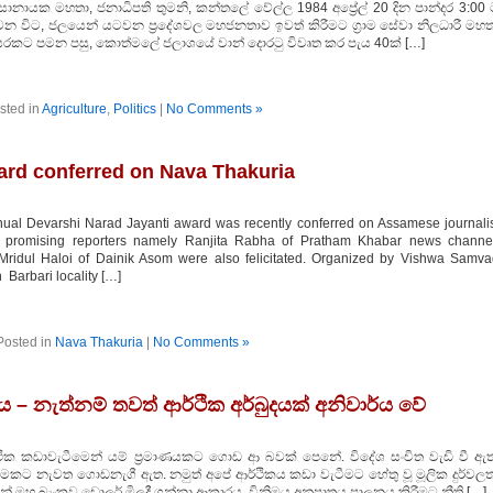
ිසානායක මහතා, ජනාධිපති තුමනි, කන්තලේ වේල්ල 1984 අප්‍රේල් 20 දින පාන්දර 3:00
 වන විට, ජලයෙන් යටවන ප්‍රදේශවල මහජනතාව ඉවත් කිරීමට ග්‍රාම සේවා නිලධාරී මහත
වසරකට පමන පසු, කොත්මලේ ජලාශයේ වාන් දොරටු විවෘත කර පැය 40ක් […]
sted in
Agriculture
,
Politics
|
No Comments »
ard conferred on Nava Thakuria
al Devarshi Narad Jayanti award was recently conferred on Assamese journali
 promising reporters namely Ranjita Rabha of Pratham Khabar news channel
Mridul Haloi of Dainik Asom were also felicitated. Organized by Vishwa Samv
Barbari locality […]
Posted in
Nava Thakuria
|
No Comments »
යුතුය – නැත්නම් තවත් ආර්ථික අර්බුදයක් අනිවාර්ය වේ
ර්ථික කඩාවැටීමෙන් යම් ප්‍රමාණයකට ගොඩ ආ බවක් පෙනේ. විදේශ සංචිත වැඩි වී ඇත
මකට නැවත ගොඩනැගී ඇත. නමුත් අපේ ආර්ථිකය කඩා වැටීමට හේතු වූ මූලික දුර්වලත
ේ මහ බැංකුව ඩොලර් මිලදී ගන්නා ආකාරය, විනිමය අනුපාතය පාලනය කිරීමට නීති […]