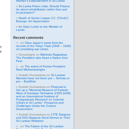
Women’s Empowerment in Sri Lanka
Sri Lanka Prison crisis: Should Prisons
be about rehabilitation rather than just
incarceration?
Death of Senior Lawyer J.C. (“Chula”)
Boange -An Appreciation
An Open Letter to the Minister of
Lands
Recent comments
.
on
Clear Japan’s name from the
records of the Tokyo Trials (1946 – 1948)
gn
of committing war crimes
he
Gunasinghe
on
Mahinda Rajapaksa:
The President who freed a Nation from
Fear
.
on
The arrest of Former President
Ranil Wickremesinghe
Sudath Gunasekara
on
Sri Lankan
Marxists have not been pro – Sinhala or
pro – Buddhist
Sudath Gunasekara
on
Proposal to
Set up a “Memorial Museum of Patriotic
Wars of Kandyan Sinhalese (1505-1848)
and an International Institute of
Postgraduate Research on Colonial
Crimes in Sri Lanka” -Prospects and
Challenges Under the Current
Government
Sudath Gunasekara
on
LTTE Diaspora
and ISIS Diaspora Send Drones to Their
Sri Lankan Relatives
.
on
The Failure of the Sri Lankan