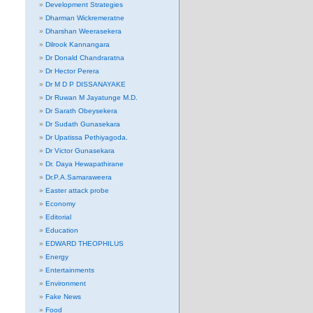
Development Strategies
Dharman Wickremeratne
Dharshan Weerasekera
Dilrook Kannangara
Dr Donald Chandraratna
Dr Hector Perera
Dr M D P DISSANAYAKE
Dr Ruwan M Jayatunge M.D.
Dr Sarath Obeysekera
Dr Sudath Gunasekara
Dr Upatissa Pethiyagoda.
Dr Victor Gunasekara
Dr. Daya Hewapathirane
Dr.P.A.Samaraweera
Easter attack probe
Economy
Editorial
Education
EDWARD THEOPHILUS
Energy
Entertainments
Environment
Fake News
Food