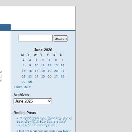
June 2026
M
T
W
T
F
S
S
1
2
3
4
5
6
7
8
9
10
11
12
13
14
15
16
17
18
19
20
21
ික
ේ
22
23
24
25
26
27
28
කේ
29
30
« May
Jul »
Archives
Archives
Recent Posts
71හැවිරිදි ප්‍රවීණ මලල ක්‍රීඩක අතුල ශ්‍රී ලාල්
මහතා කිලෝමීටර් 30ක විශේෂ මැරතන්
ධාවන අභියෝගයකට සැරසෙයි
Is it not a concerning issue how Major