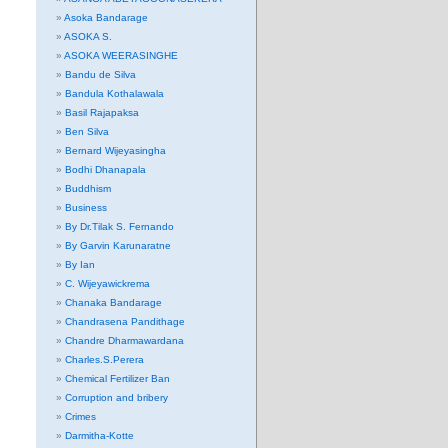
Asoka Bandarage
ASOKA S.
ASOKA WEERASINGHE
Bandu de Silva
Bandula Kothalawala
Basil Rajapaksa
Ben Silva
Bernard Wijeyasingha
Bodhi Dhanapala
Buddhism
Business
By Dr.Tilak S. Fernando
By Garvin Karunaratne
By Ian
C. Wijeyawickrema
Chanaka Bandarage
Chandrasena Pandithage
Chandre Dharmawardana
Charles.S.Perera
Chemical Fertilizer Ban
Corruption and bribery
Crimes
Darmitha-Kotte