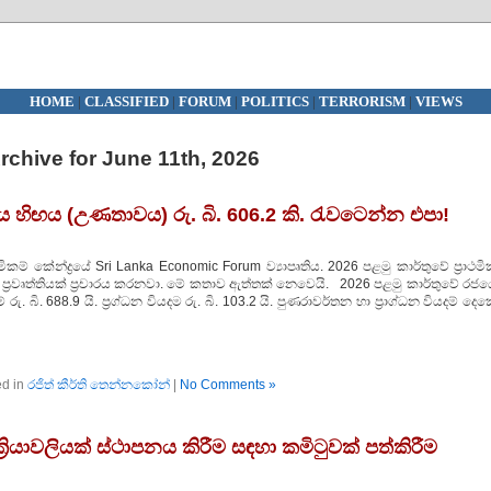
HOME
|
CLASSIFIED
|
FORUM
|
POLITICS
|
TERRORISM
|
VIEWS
rchive for June 11th, 2026
ය හිඟය (උණතාවය) රු. බි. 606.2 කි. රැවටෙන්න එපා!
මිකම් කේන්ද්‍රයේ Sri Lanka Economic Forum ව්‍යාපෘතිය. 2026 පළමු කාර්තුවේ ප්‍රාථම
ප්‍රවෘත්තියක් ප්‍රචාරය කරනවා. මේ කතාව ඇත්තක් නෙවෙයි. 2026 පළමු කාර්තුවේ රජය
රු. බි. 688.9 යි. ප්‍රග්ධන වියදම රු. බි. 103.2 යි. පුණරාවර්තන හා ප්‍රාග්ධන වියදම් දෙ
ed in
රජිත් කීර්ති තෙන්නකෝන්
|
No Comments »
ියාවලියක් ස්ථාපනය කිරීම සඳහා කමිටුවක් පත්කිරීම