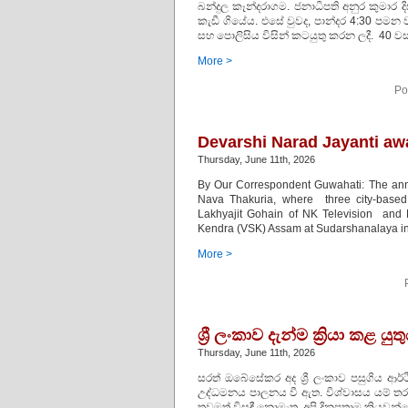
බන්දුල කෑන්දරාගම. ජනාධිපති අනුර කුමාර ද
කැඩී ගියේය. එසේ වුවද, පාන්දර 4:30 පමන
සහ පොලිසිය විසින් කටයුතු කරන ලදී. 40 
More >
Po
Devarshi Narad Jayanti aw
Thursday, June 11th, 2026
By Our Correspondent Guwahati: The annu
Nava Thakuria, where three city-based
Lakhyajit Gohain of NK Television and 
Kendra (VSK) Assam at Sudarshanalaya in 
More >
ශ්‍රී ලංකාව දැන්ම ක්‍රියා කළ 
Thursday, June 11th, 2026
සරත් ඔබේසේකර අද ශ්‍රී ලංකාව පසුගිය ආ
උද්ධමනය පාලනය වී ඇත. විශ්වාසය යම් තර
තවමත් විසඳී නොමැත. අපි දිනපතාම කියවන්න